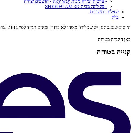
- ערכות יצירה מבית Play way - חושבים יצירה
- פלולינה מבית SHEFIFOAM 3D
שאלות ותשובות
בלוג
הי טוב שנכנסתם, יש שאלות? משהו לא ברור? זמינים תמיד לסייע 0548453218
כאן הקנייה בטוחה
קנייה בטוחה