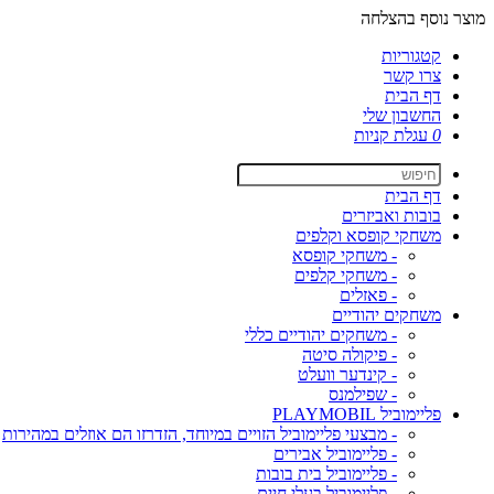
מוצר נוסף בהצלחה
קטגוריות
צרו קשר
דף הבית
החשבון שלי
0
עגלת קניות
דף הבית
בובות ואביזרים
משחקי קופסא וקלפים
- משחקי קופסא
- משחקי קלפים
- פאזלים
משחקים יהודיים
- משחקים יהודיים כללי
- פיקולה סיטה
- קינדער וועלט
- שפילמנס
פליימוביל PLAYMOBIL
- מבצעי פליימוביל הזויים במיוחד, הזדרזו הם אוזלים במהירות
- פליימוביל אבירים
- פליימוביל בית בובות
- פליימוביל בעלי חיים