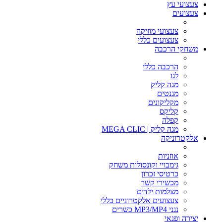
צעצועי עץ
צעצועים
צעצועי מוזיקה
צעצועים כללי
משחקי הרכבה
הרכבה כללי
לגו
מגה קליק
מגנטים
מקליקונים
קליקס
קפלה
מגה קליק | MEGA CLIC
אלקטרוניקה
אוזניות
גימבויי וקונסולות משחק
כרטיסי זכרון
מכשירי קשר
מצלמות ילדים
צעצועים אלקטרוניים כללי
נגני MP3/MP4 כשרים
יצירה ופנאי