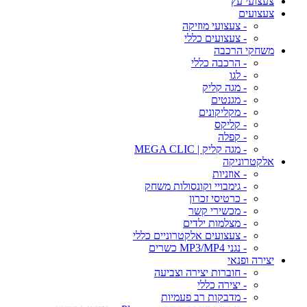
צעצועי עץ
צעצועים
- צעצועי מוזיקה
- צעצועים כללי
משחקי הרכבה
- הרכבה כללי
- לגו
- מגה קליק
- מגנטים
- מקליקונים
- קליקס
- קפלה
- מגה קליק | MEGA CLIC
אלקטרוניקה
- אוזניות
- גימבויי וקונסולות משחק
- כרטיסי זכרון
- מכשירי קשר
- מצלמות ילדים
- צעצועים אלקטרוניים כללי
- נגני MP3/MP4 כשרים
יצירה ופנאי
- חוברות יצירה וצביעה
- יצירה כללי
- מדבקות רב פעמיות