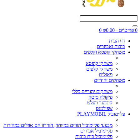
0 פריט\ים - ₪0.00
0
דף הבית
בובות ואביזרים
משחקי קופסא וקלפים
משחקי קופסא
משחקי קלפים
פאזלים
משחקים יהודיים
משחקים יהודיים כללי
פיקולה סיטה
קינדער וועלט
שפילמנס
פליימוביל PLAYMOBIL
מבצעי פליימוביל הזויים במיוחד, הזדרזו הם אוזלים במהירות
פליימוביל אבירים
פליימוביל בית בובות