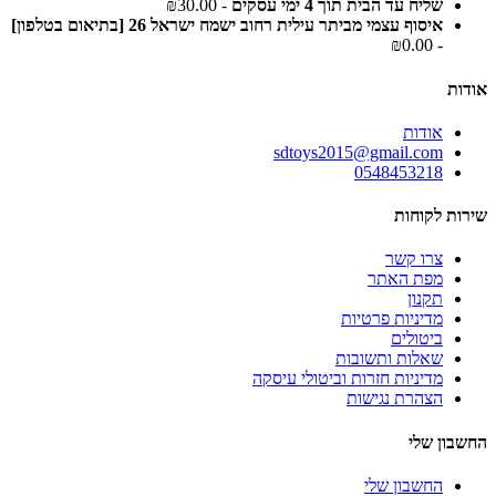
שליח עד הבית תוך 4 ימי עסקים
- ₪30.00
איסוף עצמי מביתר עילית רחוב ישמח ישראל 26 [בתיאום בטלפון]
- ₪0.00
אודות
אודות
sdtoys2015@gmail.com
0548453218
שירות לקוחות
צרו קשר
מפת האתר
תקנון
מדיניות פרטיות
ביטולים
שאלות ותשובות
מדיניות חזרות וביטולי עיסקה
הצהרת נגישות
החשבון שלי
החשבון שלי