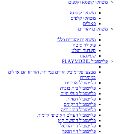
משחקי קופסא וקלפים
משחקי קופסא
משחקי קלפים
פאזלים
משחקים יהודיים
משחקים יהודיים כללי
פיקולה סיטה
קינדער וועלט
שפילמנס
פליימוביל PLAYMOBIL
מבצעי פליימוביל הזויים במיוחד, הזדרזו הם אוזלים
במהירות
פליימוביל אבירים
פליימוביל בית בובות
פליימוביל בעלי חיים
פליימוביל דמויות
פליימוביל דרקונים
פליימוביל היסטוריה
פליימוביל העולם האוטופי קיימות
פליימוביל חופשת קיץ
פליימוביל חיי הג'ונגל
פליימוביל חיי הכפר