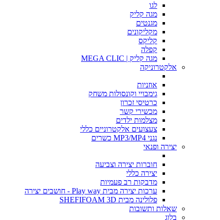
לגו
מגה קליק
מגנטים
מקליקונים
קליקס
קפלה
מגה קליק | MEGA CLIC
אלקטרוניקה
אוזניות
גימבויי וקונסולות משחק
כרטיסי זכרון
מכשירי קשר
מצלמות ילדים
צעצועים אלקטרוניים כללי
נגני MP3/MP4 כשרים
יצירה ופנאי
חוברות יצירה וצביעה
יצירה כללי
מדבקות רב פעמיות
ערכות יצירה מבית Play way - חושבים יצירה
פלולינה מבית SHEFIFOAM 3D
שאלות ותשובות
בלוג