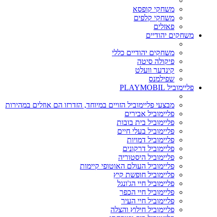
משחקי קופסא
משחקי קלפים
פאזלים
משחקים יהודיים
משחקים יהודיים כללי
פיקולה סיטה
קינדער וועלט
שפילמנס
פליימוביל PLAYMOBIL
מבצעי פליימוביל הזויים במיוחד, הזדרזו הם אוזלים במהירות
פליימוביל אבירים
פליימוביל בית בובות
פליימוביל בעלי חיים
פליימוביל דמויות
פליימוביל דרקונים
פליימוביל היסטוריה
פליימוביל העולם האוטופי קיימות
פליימוביל חופשת קיץ
פליימוביל חיי הג'ונגל
פליימוביל חיי הכפר
פליימוביל חיי העיר
פליימוביל חילוץ והצלה