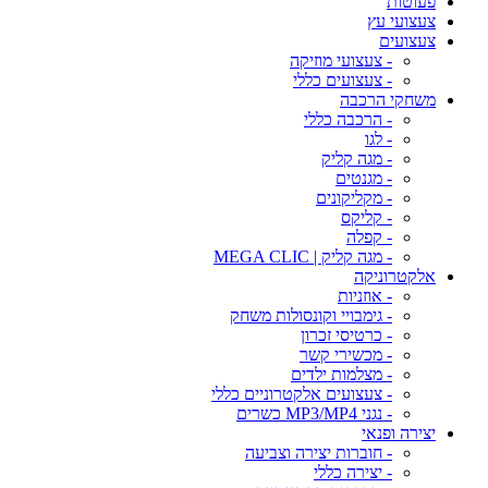
פעוטות
צעצועי עץ
צעצועים
- צעצועי מוזיקה
- צעצועים כללי
משחקי הרכבה
- הרכבה כללי
- לגו
- מגה קליק
- מגנטים
- מקליקונים
- קליקס
- קפלה
- מגה קליק | MEGA CLIC
אלקטרוניקה
- אוזניות
- גימבויי וקונסולות משחק
- כרטיסי זכרון
- מכשירי קשר
- מצלמות ילדים
- צעצועים אלקטרוניים כללי
- נגני MP3/MP4 כשרים
יצירה ופנאי
- חוברות יצירה וצביעה
- יצירה כללי