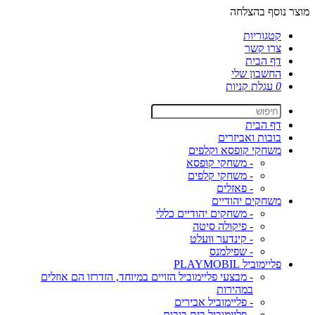
מוצר נוסף בהצלחה
קטגוריות
צרו קשר
דף הבית
החשבון שלי
0
עגלת קניות
דף הבית
בובות ואביזרים
משחקי קופסא וקלפים
- משחקי קופסא
- משחקי קלפים
- פאזלים
משחקים יהודיים
- משחקים יהודיים כללי
- פיקולה סיטה
- קינדער וועלט
- שפילמנס
פליימוביל PLAYMOBIL
- מבצעי פליימוביל הזויים במיוחד, הזדרזו הם אוזלים
במהירות
- פליימוביל אבירים
- פליימוביל בית בובות