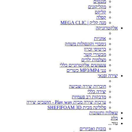
מגנטים
מקליקונים
קליקס
קפלה
מגה קליק | MEGA CLIC
אלקטרוניקה
אוזניות
גימבויי וקונסולות משחק
כרטיסי זכרון
מכשירי קשר
מצלמות ילדים
צעצועים אלקטרוניים כללי
נגני MP3/MP4 כשרים
יצירה ופנאי
חוברות יצירה וצביעה
יצירה כללי
מדבקות רב פעמיות
ערכות יצירה מבית Play way - חושבים יצירה
פלולינה מבית SHEFIFOAM 3D
שאלות ותשובות
בלוג
עוד...
בובות ואביזרים