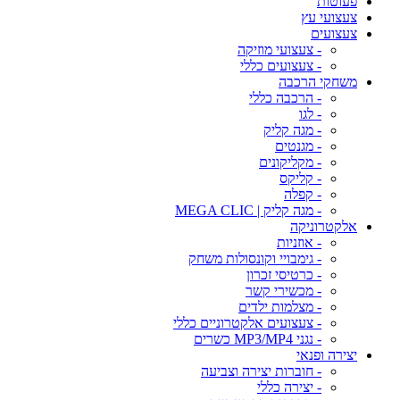
פעוטות
צעצועי עץ
צעצועים
- צעצועי מוזיקה
- צעצועים כללי
משחקי הרכבה
- הרכבה כללי
- לגו
- מגה קליק
- מגנטים
- מקליקונים
- קליקס
- קפלה
- מגה קליק | MEGA CLIC
אלקטרוניקה
- אוזניות
- גימבויי וקונסולות משחק
- כרטיסי זכרון
- מכשירי קשר
- מצלמות ילדים
- צעצועים אלקטרוניים כללי
- נגני MP3/MP4 כשרים
יצירה ופנאי
- חוברות יצירה וצביעה
- יצירה כללי