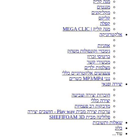
מגה קליק
מגנטים
מקליקונים
קליקס
קפלה
מגה קליק | MEGA CLIC
אלקטרוניקה
אוזניות
גימבויי וקונסולות משחק
כרטיסי זכרון
מכשירי קשר
מצלמות ילדים
צעצועים אלקטרוניים כללי
נגני MP3/MP4 כשרים
יצירה ופנאי
חוברות יצירה וצביעה
יצירה כללי
מדבקות רב פעמיות
ערכות יצירה מבית Play way - חושבים יצירה
פלולינה מבית SHEFIFOAM 3D
שאלות ותשובות
בלוג
עוד...