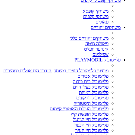
משחקי קופסא וקלפים
משחקי קופסא
משחקי קלפים
פאזלים
משחקים יהודיים
משחקים יהודיים כללי
פיקולה סיטה
קינדער וועלט
שפילמנס
פליימוביל PLAYMOBIL
מבצעי פליימוביל הזויים במיוחד, הזדרזו הם אוזלים במהירות
פליימוביל אבירים
פליימוביל בית בובות
פליימוביל בעלי חיים
פליימוביל דמויות
פליימוביל דרקונים
פליימוביל היסטוריה
פליימוביל העולם האוטופי קיימות
פליימוביל חופשת קיץ
פליימוביל חיי הג'ונגל
פליימוביל חיי הכפר
פליימוביל חיי העיר