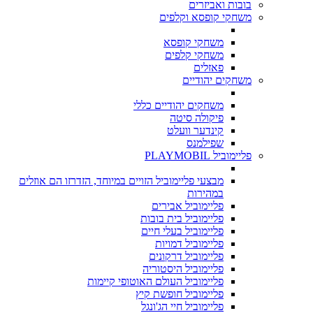
בובות ואביזרים
משחקי קופסא וקלפים
משחקי קופסא
משחקי קלפים
פאזלים
משחקים יהודיים
משחקים יהודיים כללי
פיקולה סיטה
קינדער וועלט
שפילמנס
פליימוביל PLAYMOBIL
מבצעי פליימוביל הזויים במיוחד, הזדרזו הם אוזלים
במהירות
פליימוביל אבירים
פליימוביל בית בובות
פליימוביל בעלי חיים
פליימוביל דמויות
פליימוביל דרקונים
פליימוביל היסטוריה
פליימוביל העולם האוטופי קיימות
פליימוביל חופשת קיץ
פליימוביל חיי הג'ונגל