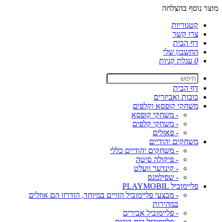
מוצר נוסף בהצלחה
קטגוריות
צרו קשר
דף הבית
החשבון שלי
0
עגלת קניות
דף הבית
בובות ואביזרים
משחקי קופסא וקלפים
- משחקי קופסא
- משחקי קלפים
- פאזלים
משחקים יהודיים
- משחקים יהודיים כללי
- פיקולה סיטה
- קינדער וועלט
- שפילמנס
פליימוביל PLAYMOBIL
- מבצעי פליימוביל הזויים במיוחד, הזדרזו הם אוזלים
במהירות
- פליימוביל אבירים
- פליימוביל בית בובות