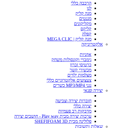
הרכבה כללי
לגו
מגה קליק
מגנטים
מקליקונים
קליקס
קפלה
מגה קליק | MEGA CLIC
אלקטרוניקה
אוזניות
גימבויי וקונסולות משחק
כרטיסי זכרון
מכשירי קשר
מצלמות ילדים
צעצועים אלקטרוניים כללי
נגני MP3/MP4 כשרים
יצירה ופנאי
חוברות יצירה וצביעה
יצירה כללי
מדבקות רב פעמיות
ערכות יצירה מבית Play way - חושבים יצירה
פלולינה מבית SHEFIFOAM 3D
שאלות ותשובות