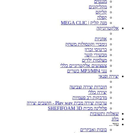
מגנטים
מקליקונים
קליקס
קפלה
מגה קליק | MEGA CLIC
אלקטרוניקה
אוזניות
גימבויי וקונסולות משחק
כרטיסי זכרון
מכשירי קשר
מצלמות ילדים
צעצועים אלקטרוניים כללי
נגני MP3/MP4 כשרים
יצירה ופנאי
חוברות יצירה וצביעה
יצירה כללי
מדבקות רב פעמיות
ערכות יצירה מבית Play way - חושבים יצירה
פלולינה מבית SHEFIFOAM 3D
שאלות ותשובות
בלוג
עוד...
בובות ואביזרים