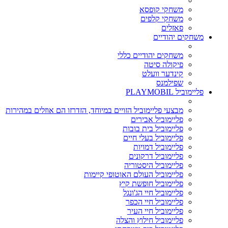
משחקי קופסא
משחקי קלפים
פאזלים
משחקים יהודיים
משחקים יהודיים כללי
פיקולה סיטה
קינדער וועלט
שפילמנס
פליימוביל PLAYMOBIL
מבצעי פליימוביל הזויים במיוחד, הזדרזו הם אוזלים במהירות
פליימוביל אבירים
פליימוביל בית בובות
פליימוביל בעלי חיים
פליימוביל דמויות
פליימוביל דרקונים
פליימוביל היסטוריה
פליימוביל העולם האוטופי קיימות
פליימוביל חופשת קיץ
פליימוביל חיי הג'ונגל
פליימוביל חיי הכפר
פליימוביל חיי העיר
פליימוביל חילוץ והצלה