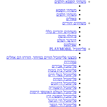
משחקי קופסא וקלפים
משחקי קופסא
משחקי קלפים
פאזלים
משחקים יהודיים
משחקים יהודיים כללי
פיקולה סיטה
קינדער וועלט
שפילמנס
פליימוביל PLAYMOBIL
מבצעי פליימוביל הזויים במיוחד, הזדרזו הם אוזלים
במהירות
פליימוביל אבירים
פליימוביל בית בובות
פליימוביל בעלי חיים
פליימוביל דמויות
פליימוביל דרקונים
פליימוביל היסטוריה
פליימוביל העולם האוטופי קיימות
פליימוביל חופשת קיץ
פליימוביל חיי הג'ונגל
פליימוביל חיי הכפר