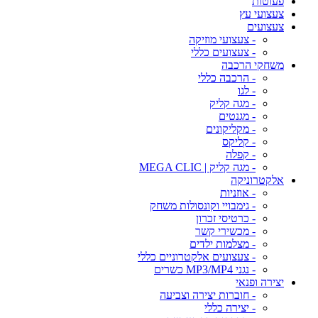
פעוטות
צעצועי עץ
צעצועים
- צעצועי מוזיקה
- צעצועים כללי
משחקי הרכבה
- הרכבה כללי
- לגו
- מגה קליק
- מגנטים
- מקליקונים
- קליקס
- קפלה
- מגה קליק | MEGA CLIC
אלקטרוניקה
- אוזניות
- גימבויי וקונסולות משחק
- כרטיסי זכרון
- מכשירי קשר
- מצלמות ילדים
- צעצועים אלקטרוניים כללי
- נגני MP3/MP4 כשרים
יצירה ופנאי
- חוברות יצירה וצביעה
- יצירה כללי