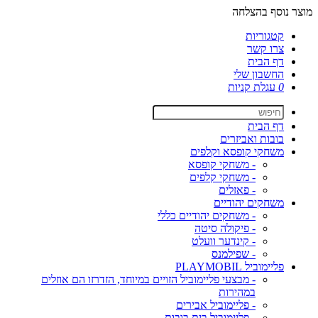
מוצר נוסף בהצלחה
קטגוריות
צרו קשר
דף הבית
החשבון שלי
0
עגלת קניות
דף הבית
בובות ואביזרים
משחקי קופסא וקלפים
- משחקי קופסא
- משחקי קלפים
- פאזלים
משחקים יהודיים
- משחקים יהודיים כללי
- פיקולה סיטה
- קינדער וועלט
- שפילמנס
פליימוביל PLAYMOBIL
- מבצעי פליימוביל הזויים במיוחד, הזדרזו הם אוזלים
במהירות
- פליימוביל אבירים
- פליימוביל בית בובות