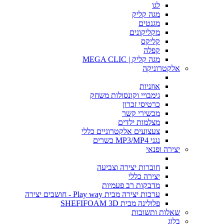
לגו
מגה קליק
מגנטים
מקליקונים
קליקס
קפלה
מגה קליק | MEGA CLIC
אלקטרוניקה
אוזניות
גימבויי וקונסולות משחק
כרטיסי זכרון
מכשירי קשר
מצלמות ילדים
צעצועים אלקטרוניים כללי
נגני MP3/MP4 כשרים
יצירה ופנאי
חוברות יצירה וצביעה
יצירה כללי
מדבקות רב פעמיות
ערכות יצירה מבית Play way - חושבים יצירה
פלולינה מבית SHEFIFOAM 3D
שאלות ותשובות
בלוג