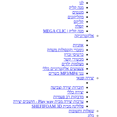
לגו
מגה קליק
מגנטים
מקליקונים
קליקס
קפלה
מגה קליק | MEGA CLIC
אלקטרוניקה
אוזניות
גימבויי וקונסולות משחק
כרטיסי זכרון
מכשירי קשר
מצלמות ילדים
צעצועים אלקטרוניים כללי
נגני MP3/MP4 כשרים
יצירה ופנאי
חוברות יצירה וצביעה
יצירה כללי
מדבקות רב פעמיות
ערכות יצירה מבית Play way - חושבים יצירה
פלולינה מבית SHEFIFOAM 3D
שאלות ותשובות
בלוג