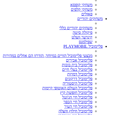
משחקי קופסא
משחקי קלפים
פאזלים
משחקים יהודיים
משחקים יהודיים כללי
פיקולה סיטה
קינדער וועלט
שפילמנס
פליימוביל PLAYMOBIL
מבצעי פליימוביל הזויים במיוחד, הזדרזו הם אוזלים במהירות
פליימוביל אבירים
פליימוביל בית בובות
פליימוביל בעלי חיים
פליימוביל דמויות
פליימוביל דרקונים
פליימוביל היסטוריה
פליימוביל העולם האוטופי קיימות
פליימוביל חופשת קיץ
פליימוביל חיי הג'ונגל
פליימוביל חיי הכפר
פליימוביל חיי העיר
פליימוביל חילוץ והצלה