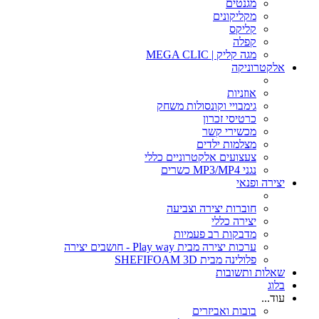
מגנטים
מקליקונים
קליקס
קפלה
מגה קליק | MEGA CLIC
אלקטרוניקה
אוזניות
גימבויי וקונסולות משחק
כרטיסי זכרון
מכשירי קשר
מצלמות ילדים
צעצועים אלקטרוניים כללי
נגני MP3/MP4 כשרים
יצירה ופנאי
חוברות יצירה וצביעה
יצירה כללי
מדבקות רב פעמיות
ערכות יצירה מבית Play way - חושבים יצירה
פלולינה מבית SHEFIFOAM 3D
שאלות ותשובות
בלוג
עוד...
בובות ואביזרים