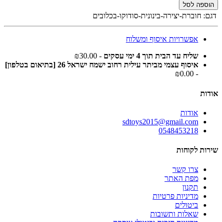
הוספה לסל
דגם:
חוברת-יצירה-בינונית-סודוקו-בכלובים
אפשרויות איסוף ומשלוח
שליח עד הבית תוך 4 ימי עסקים
- ₪30.00
איסוף עצמי מביתר עילית רחוב ישמח ישראל 26 [בתיאום בטלפון]
- ₪0.00
אודות
אודות
sdtoys2015@gmail.com
0548453218
שירות לקוחות
צרו קשר
מפת האתר
תקנון
מדיניות פרטיות
ביטולים
שאלות ותשובות