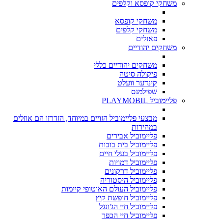
משחקי קופסא וקלפים
משחקי קופסא
משחקי קלפים
פאזלים
משחקים יהודיים
משחקים יהודיים כללי
פיקולה סיטה
קינדער וועלט
שפילמנס
פליימוביל PLAYMOBIL
מבצעי פליימוביל הזויים במיוחד, הזדרזו הם אוזלים
במהירות
פליימוביל אבירים
פליימוביל בית בובות
פליימוביל בעלי חיים
פליימוביל דמויות
פליימוביל דרקונים
פליימוביל היסטוריה
פליימוביל העולם האוטופי קיימות
פליימוביל חופשת קיץ
פליימוביל חיי הג'ונגל
פליימוביל חיי הכפר