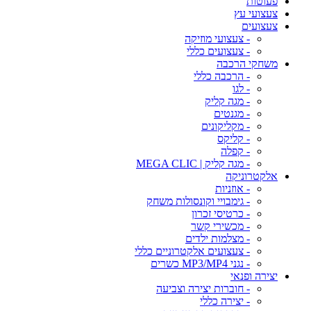
פעוטות
צעצועי עץ
צעצועים
- צעצועי מוזיקה
- צעצועים כללי
משחקי הרכבה
- הרכבה כללי
- לגו
- מגה קליק
- מגנטים
- מקליקונים
- קליקס
- קפלה
- מגה קליק | MEGA CLIC
אלקטרוניקה
- אוזניות
- גימבויי וקונסולות משחק
- כרטיסי זכרון
- מכשירי קשר
- מצלמות ילדים
- צעצועים אלקטרוניים כללי
- נגני MP3/MP4 כשרים
יצירה ופנאי
- חוברות יצירה וצביעה
- יצירה כללי