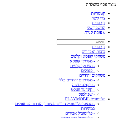
מוצר נוסף בהצלחה
קטגוריות
צרו קשר
דף הבית
החשבון שלי
0
עגלת קניות
דף הבית
בובות ואביזרים
משחקי קופסא וקלפים
- משחקי קופסא
- משחקי קלפים
- פאזלים
משחקים יהודיים
- משחקים יהודיים כללי
- פיקולה סיטה
- קינדער וועלט
- שפילמנס
פליימוביל PLAYMOBIL
- מבצעי פליימוביל הזויים במיוחד, הזדרזו הם אוזלים
במהירות
- פליימוביל אבירים
- פליימוביל בית בובות