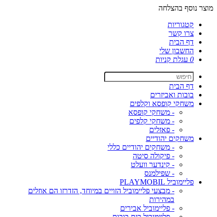
מוצר נוסף בהצלחה
קטגוריות
צרו קשר
דף הבית
החשבון שלי
0
עגלת קניות
דף הבית
בובות ואביזרים
משחקי קופסא וקלפים
- משחקי קופסא
- משחקי קלפים
- פאזלים
משחקים יהודיים
- משחקים יהודיים כללי
- פיקולה סיטה
- קינדער וועלט
- שפילמנס
פליימוביל PLAYMOBIL
- מבצעי פליימוביל הזויים במיוחד, הזדרזו הם אוזלים
במהירות
- פליימוביל אבירים
- פליימוביל בית בובות