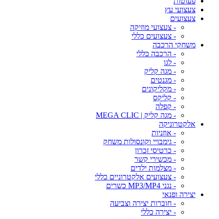
פעוטות
צעצועי עץ
צעצועים
- צעצועי מוזיקה
- צעצועים כללי
משחקי הרכבה
- הרכבה כללי
- לגו
- מגה קליק
- מגנטים
- מקליקונים
- קליקס
- קפלה
- מגה קליק | MEGA CLIC
אלקטרוניקה
- אוזניות
- גימבויי וקונסולות משחק
- כרטיסי זכרון
- מכשירי קשר
- מצלמות ילדים
- צעצועים אלקטרוניים כללי
- נגני MP3/MP4 כשרים
יצירה ופנאי
- חוברות יצירה וצביעה
- יצירה כללי