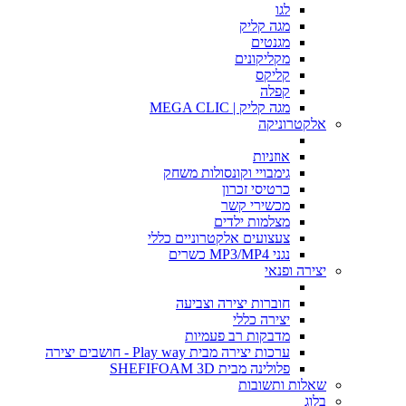
לגו
מגה קליק
מגנטים
מקליקונים
קליקס
קפלה
מגה קליק | MEGA CLIC
אלקטרוניקה
אוזניות
גימבויי וקונסולות משחק
כרטיסי זכרון
מכשירי קשר
מצלמות ילדים
צעצועים אלקטרוניים כללי
נגני MP3/MP4 כשרים
יצירה ופנאי
חוברות יצירה וצביעה
יצירה כללי
מדבקות רב פעמיות
ערכות יצירה מבית Play way - חושבים יצירה
פלולינה מבית SHEFIFOAM 3D
שאלות ותשובות
בלוג