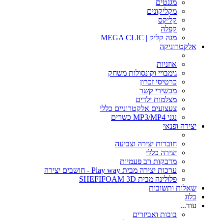
מגנטים
מקליקונים
קליקס
קפלה
מגה קליק | MEGA CLIC
אלקטרוניקה
אוזניות
גימבויי וקונסולות משחק
כרטיסי זכרון
מכשירי קשר
מצלמות ילדים
צעצועים אלקטרוניים כללי
נגני MP3/MP4 כשרים
יצירה ופנאי
חוברות יצירה וצביעה
יצירה כללי
מדבקות רב פעמיות
ערכות יצירה מבית Play way - חושבים יצירה
פלולינה מבית SHEFIFOAM 3D
שאלות ותשובות
בלוג
עוד...
בובות ואביזרים