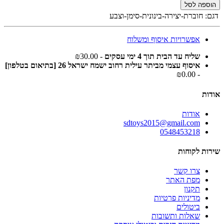
הוספה לסל
דגם:
חוברת-יצירה-בינונית-סימן-וצבע
אפשרויות איסוף ומשלוח
שליח עד הבית תוך 4 ימי עסקים
- ₪30.00
איסוף עצמי מביתר עילית רחוב ישמח ישראל 26 [בתיאום בטלפון]
- ₪0.00
אודות
אודות
sdtoys2015@gmail.com
0548453218
שירות לקוחות
צרו קשר
מפת האתר
תקנון
מדיניות פרטיות
ביטולים
שאלות ותשובות