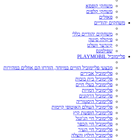
משחקי קופסא
משחקי קלפים
פאזלים
משחקים יהודיים
משחקים יהודיים כללי
פיקולה סיטה
קינדער וועלט
שפילמנס
פליימוביל PLAYMOBIL
מבצעי פליימוביל הזויים במיוחד, הזדרזו הם אוזלים במהירות
פליימוביל אבירים
פליימוביל בית בובות
פליימוביל בעלי חיים
פליימוביל דמויות
פליימוביל דרקונים
פליימוביל היסטוריה
פליימוביל העולם האוטופי קיימות
פליימוביל חופשת קיץ
פליימוביל חיי הג'ונגל
פליימוביל חיי הכפר
פליימוביל חיי העיר
פליימוביל חילוץ והצלה