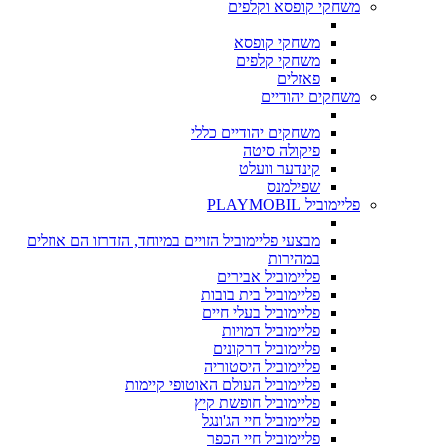
משחקי קופסא וקלפים
משחקי קופסא
משחקי קלפים
פאזלים
משחקים יהודיים
משחקים יהודיים כללי
פיקולה סיטה
קינדער וועלט
שפילמנס
פליימוביל PLAYMOBIL
מבצעי פליימוביל הזויים במיוחד, הזדרזו הם אוזלים
במהירות
פליימוביל אבירים
פליימוביל בית בובות
פליימוביל בעלי חיים
פליימוביל דמויות
פליימוביל דרקונים
פליימוביל היסטוריה
פליימוביל העולם האוטופי קיימות
פליימוביל חופשת קיץ
פליימוביל חיי הג'ונגל
פליימוביל חיי הכפר