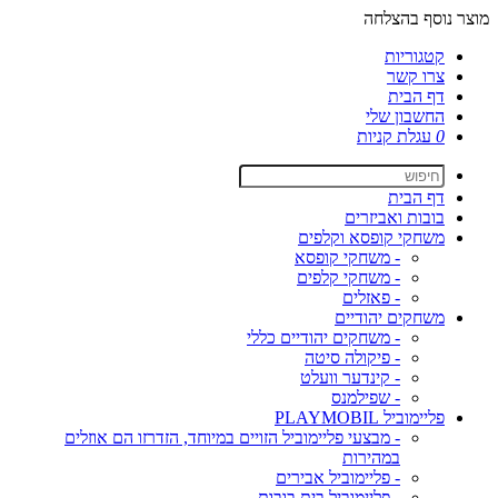
מוצר נוסף בהצלחה
קטגוריות
צרו קשר
דף הבית
החשבון שלי
0
עגלת קניות
דף הבית
בובות ואביזרים
משחקי קופסא וקלפים
- משחקי קופסא
- משחקי קלפים
- פאזלים
משחקים יהודיים
- משחקים יהודיים כללי
- פיקולה סיטה
- קינדער וועלט
- שפילמנס
פליימוביל PLAYMOBIL
- מבצעי פליימוביל הזויים במיוחד, הזדרזו הם אוזלים
במהירות
- פליימוביל אבירים
- פליימוביל בית בובות