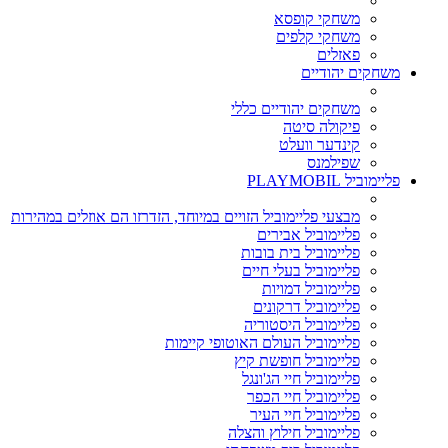
משחקי קופסא
משחקי קלפים
פאזלים
משחקים יהודיים
משחקים יהודיים כללי
פיקולה סיטה
קינדער וועלט
שפילמנס
פליימוביל PLAYMOBIL
מבצעי פליימוביל הזויים במיוחד, הזדרזו הם אוזלים במהירות
פליימוביל אבירים
פליימוביל בית בובות
פליימוביל בעלי חיים
פליימוביל דמויות
פליימוביל דרקונים
פליימוביל היסטוריה
פליימוביל העולם האוטופי קיימות
פליימוביל חופשת קיץ
פליימוביל חיי הג'ונגל
פליימוביל חיי הכפר
פליימוביל חיי העיר
פליימוביל חילוץ והצלה