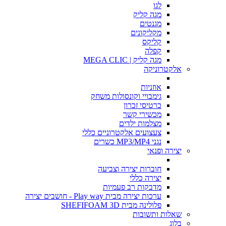
לגו
מגה קליק
מגנטים
מקליקונים
קליקס
קפלה
מגה קליק | MEGA CLIC
אלקטרוניקה
אוזניות
גימבויי וקונסולות משחק
כרטיסי זכרון
מכשירי קשר
מצלמות ילדים
צעצועים אלקטרוניים כללי
נגני MP3/MP4 כשרים
יצירה ופנאי
חוברות יצירה וצביעה
יצירה כללי
מדבקות רב פעמיות
ערכות יצירה מבית Play way - חושבים יצירה
פלולינה מבית SHEFIFOAM 3D
שאלות ותשובות
בלוג