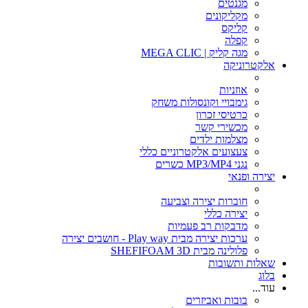
מגנטים
מקליקונים
קליקס
קפלה
מגה קליק | MEGA CLIC
אלקטרוניקה
אוזניות
גימבויי וקונסולות משחק
כרטיסי זכרון
מכשירי קשר
מצלמות ילדים
צעצועים אלקטרוניים כללי
נגני MP3/MP4 כשרים
יצירה ופנאי
חוברות יצירה וצביעה
יצירה כללי
מדבקות רב פעמיות
ערכות יצירה מבית Play way - חושבים יצירה
פלולינה מבית SHEFIFOAM 3D
שאלות ותשובות
בלוג
עוד...
בובות ואביזרים