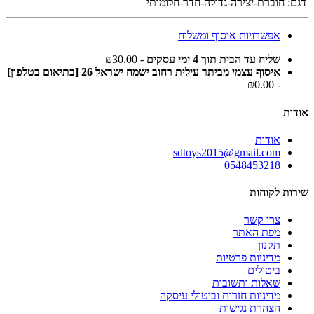
דגם:
חוברת-יצירה-גדולה-חדר-חלומותי
אפשרויות איסוף ומשלוח
שליח עד הבית תוך 4 ימי עסקים
- ₪30.00
איסוף עצמי מביתר עילית רחוב ישמח ישראל 26 [בתיאום בטלפון]
- ₪0.00
אודות
אודות
sdtoys2015@gmail.com
0548453218
שירות לקוחות
צרו קשר
מפת האתר
תקנון
מדיניות פרטיות
ביטולים
שאלות ותשובות
מדיניות חזרות וביטולי עיסקה
הצהרת נגישות