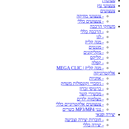
פעוטות
צעצועי עץ
צעצועים
- צעצועי מוזיקה
- צעצועים כללי
משחקי הרכבה
- הרכבה כללי
- לגו
- מגה קליק
- מגנטים
- מקליקונים
- קליקס
- קפלה
- מגה קליק | MEGA CLIC
אלקטרוניקה
- אוזניות
- גימבויי וקונסולות משחק
- כרטיסי זכרון
- מכשירי קשר
- מצלמות ילדים
- צעצועים אלקטרוניים כללי
- נגני MP3/MP4 כשרים
יצירה ופנאי
- חוברות יצירה וצביעה
- יצירה כללי