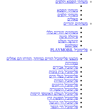
משחקי קופסא וקלפים
משחקי קופסא
משחקי קלפים
פאזלים
משחקים יהודיים
משחקים יהודיים כללי
פיקולה סיטה
קינדער וועלט
שפילמנס
פליימוביל PLAYMOBIL
מבצעי פליימוביל הזויים במיוחד, הזדרזו הם אוזלים
במהירות
פליימוביל אבירים
פליימוביל בית בובות
פליימוביל בעלי חיים
פליימוביל דמויות
פליימוביל דרקונים
פליימוביל היסטוריה
פליימוביל העולם האוטופי קיימות
פליימוביל חופשת קיץ
פליימוביל חיי הג'ונגל
פליימוביל חיי הכפר