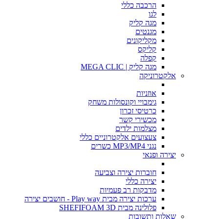
הרכבה כללי
לגו
מגה קליק
מגנטים
מקליקונים
קליקס
קפלה
מגה קליק | MEGA CLIC
אלקטרוניקה
אוזניות
גימבויי וקונסולות משחק
כרטיסי זכרון
מכשירי קשר
מצלמות ילדים
צעצועים אלקטרוניים כללי
נגני MP3/MP4 כשרים
יצירה ופנאי
חוברות יצירה וצביעה
יצירה כללי
מדבקות רב פעמיות
ערכות יצירה מבית Play way - חושבים יצירה
פלולינה מבית SHEFIFOAM 3D
שאלות ותשובות