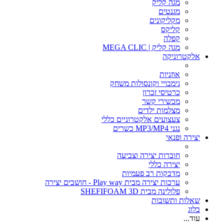
מגה קליק
מגנטים
מקליקונים
קליקס
קפלה
מגה קליק | MEGA CLIC
אלקטרוניקה
אוזניות
גימבויי וקונסולות משחק
כרטיסי זכרון
מכשירי קשר
מצלמות ילדים
צעצועים אלקטרוניים כללי
נגני MP3/MP4 כשרים
יצירה ופנאי
חוברות יצירה וצביעה
יצירה כללי
מדבקות רב פעמיות
ערכות יצירה מבית Play way - חושבים יצירה
פלולינה מבית SHEFIFOAM 3D
שאלות ותשובות
בלוג
עוד...