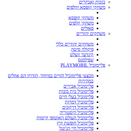
בובות ואביזרים
משחקי קופסא וקלפים
משחקי קופסא
משחקי קלפים
פאזלים
משחקים יהודיים
משחקים יהודיים כללי
פיקולה סיטה
קינדער וועלט
שפילמנס
פליימוביל PLAYMOBIL
מבצעי פליימוביל הזויים במיוחד, הזדרזו הם אוזלים
במהירות
פליימוביל אבירים
פליימוביל בית בובות
פליימוביל בעלי חיים
פליימוביל דמויות
פליימוביל דרקונים
פליימוביל היסטוריה
פליימוביל העולם האוטופי קיימות
פליימוביל חופשת קיץ
פליימוביל חיי הג'ונגל