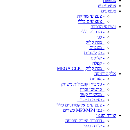
פעוטות
צעצועי עץ
צעצועים
- צעצועי מוזיקה
- צעצועים כללי
משחקי הרכבה
- הרכבה כללי
- לגו
- מגה קליק
- מגנטים
- מקליקונים
- קליקס
- קפלה
- מגה קליק | MEGA CLIC
אלקטרוניקה
- אוזניות
- גימבויי וקונסולות משחק
- כרטיסי זכרון
- מכשירי קשר
- מצלמות ילדים
- צעצועים אלקטרוניים כללי
- נגני MP3/MP4 כשרים
יצירה ופנאי
- חוברות יצירה וצביעה
- יצירה כללי