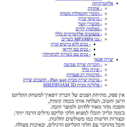
אלקטרוניקה
- אוזניות
- גימבויי וקונסולות משחק
- כרטיסי זכרון
- מכשירי קשר
- מצלמות ילדים
- צעצועים אלקטרוניים כללי
- נגני MP3/MP4 כשרים
- נגנים ללא כרטיס זכרון
- נגנים עם וידיאו
- נגנים עם כשרות 'לכתחילה'
יצירה ופנאי
- חוברות יצירה וצביעה
- יצירה כללי
- מדבקות רב פעמיות
- ערכות יצירה מבית Play way - חושבים יצירה
- פלולינה מבית SHEFIFOAM 3D
אין ספק, מתיחת הפנים של חברת 'זיפאין' למשחק הקליקס
הישן והטוב,
העלתה אותו בכמה קומות,
והפכה מהר מאוד ללהיט ולמוצר חובה.
ב'מגה קליק' תוכלו למצוא חלקי קליקס גדולים הרבה יותר,
ובצורות חדשות כמו משולשים וחלונות.
והכל מתחבר עם חלקי הקליקס הרגילים, ובאיכות מעולה.