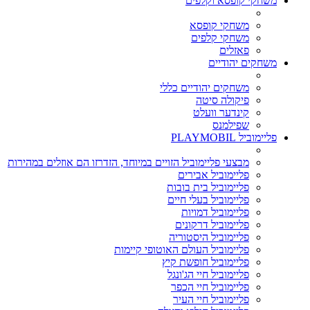
משחקי קופסא וקלפים
משחקי קופסא
משחקי קלפים
פאזלים
משחקים יהודיים
משחקים יהודיים כללי
פיקולה סיטה
קינדער וועלט
שפילמנס
פליימוביל PLAYMOBIL
מבצעי פליימוביל הזויים במיוחד, הזדרזו הם אוזלים במהירות
פליימוביל אבירים
פליימוביל בית בובות
פליימוביל בעלי חיים
פליימוביל דמויות
פליימוביל דרקונים
פליימוביל היסטוריה
פליימוביל העולם האוטופי קיימות
פליימוביל חופשת קיץ
פליימוביל חיי הג'ונגל
פליימוביל חיי הכפר
פליימוביל חיי העיר