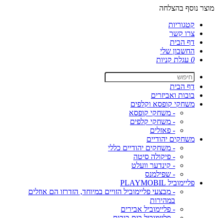
מוצר נוסף בהצלחה
קטגוריות
צרו קשר
דף הבית
החשבון שלי
0
עגלת קניות
דף הבית
בובות ואביזרים
משחקי קופסא וקלפים
- משחקי קופסא
- משחקי קלפים
- פאזלים
משחקים יהודיים
- משחקים יהודיים כללי
- פיקולה סיטה
- קינדער וועלט
- שפילמנס
פליימוביל PLAYMOBIL
- מבצעי פליימוביל הזויים במיוחד, הזדרזו הם אוזלים
במהירות
- פליימוביל אבירים
- פליימוביל בית בובות