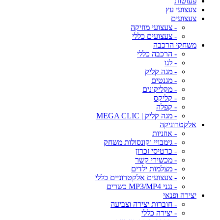
פעוטות
צעצועי עץ
צעצועים
- צעצועי מוזיקה
- צעצועים כללי
משחקי הרכבה
- הרכבה כללי
- לגו
- מגה קליק
- מגנטים
- מקליקונים
- קליקס
- קפלה
- מגה קליק | MEGA CLIC
אלקטרוניקה
- אוזניות
- גימבויי וקונסולות משחק
- כרטיסי זכרון
- מכשירי קשר
- מצלמות ילדים
- צעצועים אלקטרוניים כללי
- נגני MP3/MP4 כשרים
יצירה ופנאי
- חוברות יצירה וצביעה
- יצירה כללי