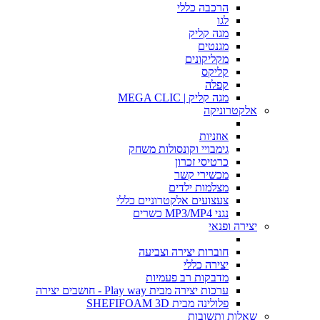
הרכבה כללי
לגו
מגה קליק
מגנטים
מקליקונים
קליקס
קפלה
מגה קליק | MEGA CLIC
אלקטרוניקה
אוזניות
גימבויי וקונסולות משחק
כרטיסי זכרון
מכשירי קשר
מצלמות ילדים
צעצועים אלקטרוניים כללי
נגני MP3/MP4 כשרים
יצירה ופנאי
חוברות יצירה וצביעה
יצירה כללי
מדבקות רב פעמיות
ערכות יצירה מבית Play way - חושבים יצירה
פלולינה מבית SHEFIFOAM 3D
שאלות ותשובות