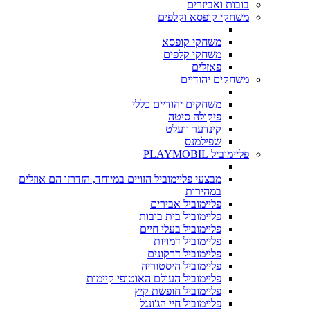
בובות ואביזרים
משחקי קופסא וקלפים
משחקי קופסא
משחקי קלפים
פאזלים
משחקים יהודיים
משחקים יהודיים כללי
פיקולה סיטה
קינדער וועלט
שפילמנס
פליימוביל PLAYMOBIL
מבצעי פליימוביל הזויים במיוחד, הזדרזו הם אוזלים
במהירות
פליימוביל אבירים
פליימוביל בית בובות
פליימוביל בעלי חיים
פליימוביל דמויות
פליימוביל דרקונים
פליימוביל היסטוריה
פליימוביל העולם האוטופי קיימות
פליימוביל חופשת קיץ
פליימוביל חיי הג'ונגל