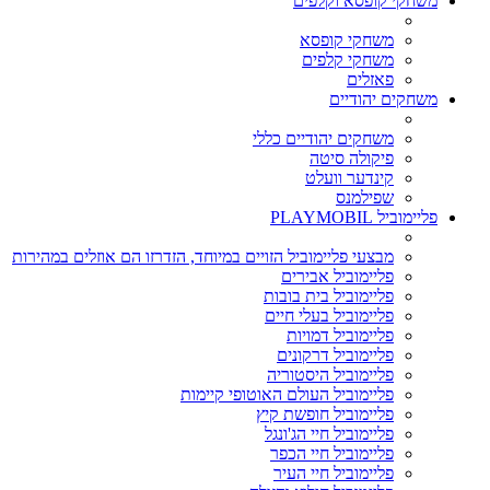
משחקי קופסא וקלפים
משחקי קופסא
משחקי קלפים
פאזלים
משחקים יהודיים
משחקים יהודיים כללי
פיקולה סיטה
קינדער וועלט
שפילמנס
פליימוביל PLAYMOBIL
מבצעי פליימוביל הזויים במיוחד, הזדרזו הם אוזלים במהירות
פליימוביל אבירים
פליימוביל בית בובות
פליימוביל בעלי חיים
פליימוביל דמויות
פליימוביל דרקונים
פליימוביל היסטוריה
פליימוביל העולם האוטופי קיימות
פליימוביל חופשת קיץ
פליימוביל חיי הג'ונגל
פליימוביל חיי הכפר
פליימוביל חיי העיר