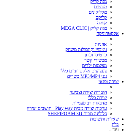
מגה קליק
מגנטים
מקליקונים
קליקס
קפלה
מגה קליק | MEGA CLIC
אלקטרוניקה
אוזניות
גימבויי וקונסולות משחק
כרטיסי זכרון
מכשירי קשר
מצלמות ילדים
צעצועים אלקטרוניים כללי
נגני MP3/MP4 כשרים
יצירה ופנאי
חוברות יצירה וצביעה
יצירה כללי
מדבקות רב פעמיות
ערכות יצירה מבית Play way - חושבים יצירה
פלולינה מבית SHEFIFOAM 3D
שאלות ותשובות
בלוג
עוד...