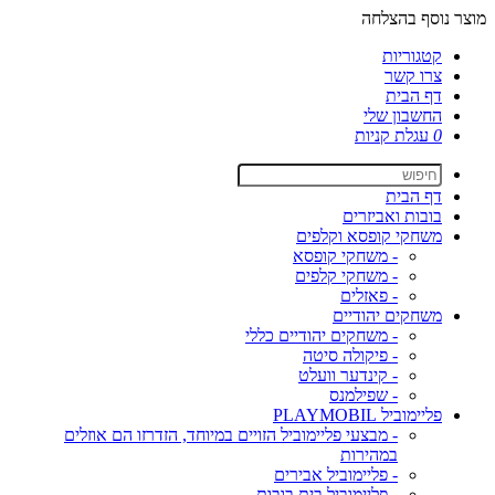
מוצר נוסף בהצלחה
קטגוריות
צרו קשר
דף הבית
החשבון שלי
0
עגלת קניות
דף הבית
בובות ואביזרים
משחקי קופסא וקלפים
- משחקי קופסא
- משחקי קלפים
- פאזלים
משחקים יהודיים
- משחקים יהודיים כללי
- פיקולה סיטה
- קינדער וועלט
- שפילמנס
פליימוביל PLAYMOBIL
- מבצעי פליימוביל הזויים במיוחד, הזדרזו הם אוזלים
במהירות
- פליימוביל אבירים
- פליימוביל בית בובות