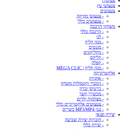
פעוטות
צעצועי עץ
צעצועים
- צעצועי מוזיקה
- צעצועים כללי
משחקי הרכבה
- הרכבה כללי
- לגו
- מגה קליק
- מגנטים
- מקליקונים
- קליקס
- קפלה
- מגה קליק | MEGA CLIC
אלקטרוניקה
- אוזניות
- גימבויי וקונסולות משחק
- כרטיסי זכרון
- מכשירי קשר
- מצלמות ילדים
- צעצועים אלקטרוניים כללי
- נגני MP3/MP4 כשרים
יצירה ופנאי
- חוברות יצירה וצביעה
- יצירה כללי