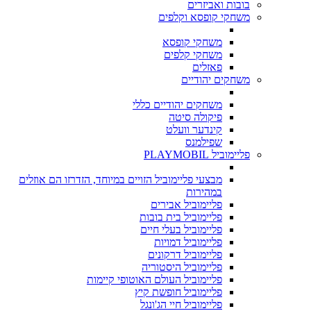
בובות ואביזרים
משחקי קופסא וקלפים
משחקי קופסא
משחקי קלפים
פאזלים
משחקים יהודיים
משחקים יהודיים כללי
פיקולה סיטה
קינדער וועלט
שפילמנס
פליימוביל PLAYMOBIL
מבצעי פליימוביל הזויים במיוחד, הזדרזו הם אוזלים
במהירות
פליימוביל אבירים
פליימוביל בית בובות
פליימוביל בעלי חיים
פליימוביל דמויות
פליימוביל דרקונים
פליימוביל היסטוריה
פליימוביל העולם האוטופי קיימות
פליימוביל חופשת קיץ
פליימוביל חיי הג'ונגל