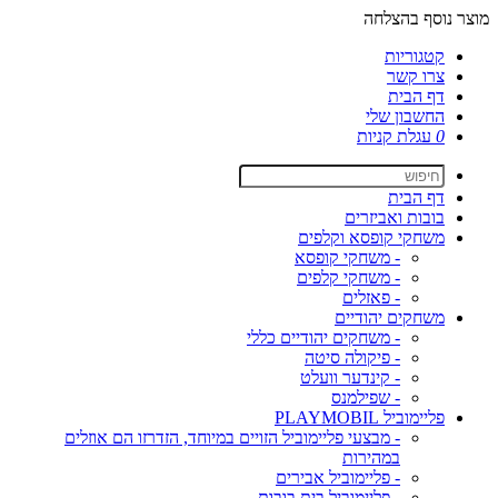
מוצר נוסף בהצלחה
קטגוריות
צרו קשר
דף הבית
החשבון שלי
0
עגלת קניות
דף הבית
בובות ואביזרים
משחקי קופסא וקלפים
- משחקי קופסא
- משחקי קלפים
- פאזלים
משחקים יהודיים
- משחקים יהודיים כללי
- פיקולה סיטה
- קינדער וועלט
- שפילמנס
פליימוביל PLAYMOBIL
- מבצעי פליימוביל הזויים במיוחד, הזדרזו הם אוזלים
במהירות
- פליימוביל אבירים
- פליימוביל בית בובות