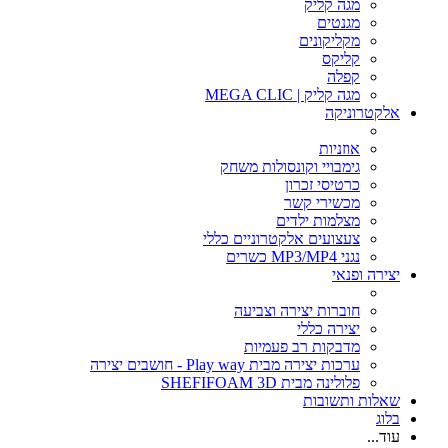
מגה קליק
מגנטים
מקליקונים
קליקס
קפלה
מגה קליק | MEGA CLIC
אלקטרוניקה
אוזניות
גימבויי וקונסולות משחק
כרטיסי זכרון
מכשירי קשר
מצלמות ילדים
צעצועים אלקטרוניים כללי
נגני MP3/MP4 כשרים
יצירה ופנאי
חוברות יצירה וצביעה
יצירה כללי
מדבקות רב פעמיות
ערכות יצירה מבית Play way - חושבים יצירה
פלולינה מבית SHEFIFOAM 3D
שאלות ותשובות
בלוג
עוד...