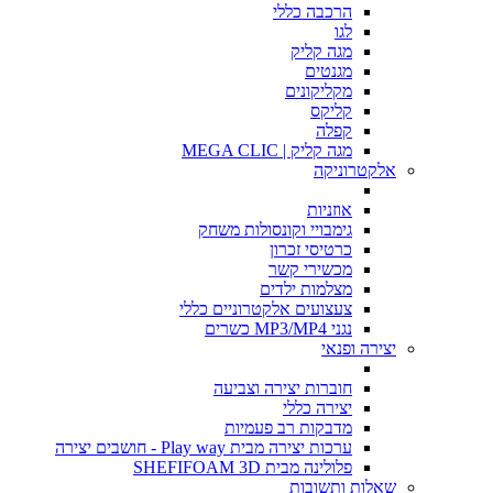
הרכבה כללי
לגו
מגה קליק
מגנטים
מקליקונים
קליקס
קפלה
מגה קליק | MEGA CLIC
אלקטרוניקה
אוזניות
גימבויי וקונסולות משחק
כרטיסי זכרון
מכשירי קשר
מצלמות ילדים
צעצועים אלקטרוניים כללי
נגני MP3/MP4 כשרים
יצירה ופנאי
חוברות יצירה וצביעה
יצירה כללי
מדבקות רב פעמיות
ערכות יצירה מבית Play way - חושבים יצירה
פלולינה מבית SHEFIFOAM 3D
שאלות ותשובות