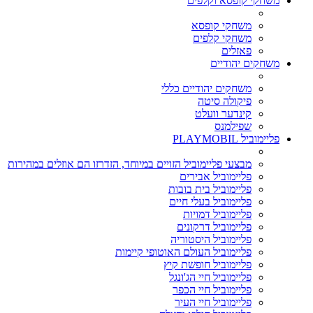
משחקי קופסא וקלפים
משחקי קופסא
משחקי קלפים
פאזלים
משחקים יהודיים
משחקים יהודיים כללי
פיקולה סיטה
קינדער וועלט
שפילמנס
פליימוביל PLAYMOBIL
מבצעי פליימוביל הזויים במיוחד, הזדרזו הם אוזלים במהירות
פליימוביל אבירים
פליימוביל בית בובות
פליימוביל בעלי חיים
פליימוביל דמויות
פליימוביל דרקונים
פליימוביל היסטוריה
פליימוביל העולם האוטופי קיימות
פליימוביל חופשת קיץ
פליימוביל חיי הג'ונגל
פליימוביל חיי הכפר
פליימוביל חיי העיר