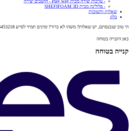
- ערכות יצירה מבית Play way - חושבים יצירה
- פלולינה מבית SHEFIFOAM 3D
שאלות ותשובות
בלוג
הי טוב שנכנסתם, יש שאלות? משהו לא ברור? זמינים תמיד לסייע 0548453218
כאן הקנייה בטוחה
קנייה בטוחה