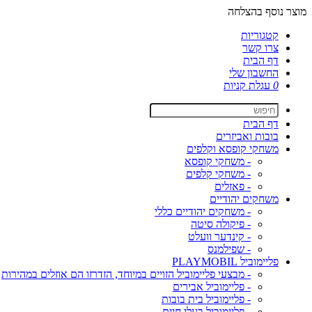
מוצר נוסף בהצלחה
קטגוריות
צרו קשר
דף הבית
החשבון שלי
0
עגלת קניות
דף הבית
בובות ואביזרים
משחקי קופסא וקלפים
- משחקי קופסא
- משחקי קלפים
- פאזלים
משחקים יהודיים
- משחקים יהודיים כללי
- פיקולה סיטה
- קינדער וועלט
- שפילמנס
פליימוביל PLAYMOBIL
- מבצעי פליימוביל הזויים במיוחד, הזדרזו הם אוזלים במהירות
- פליימוביל אבירים
- פליימוביל בית בובות
- פליימוביל בעלי חיים