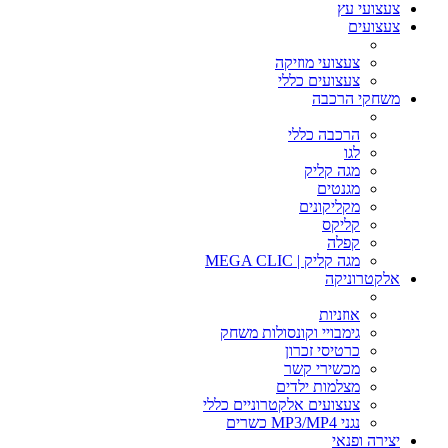
צעצועי עץ
צעצועים
צעצועי מוזיקה
צעצועים כללי
משחקי הרכבה
הרכבה כללי
לגו
מגה קליק
מגנטים
מקליקונים
קליקס
קפלה
מגה קליק | MEGA CLIC
אלקטרוניקה
אוזניות
גימבויי וקונסולות משחק
כרטיסי זכרון
מכשירי קשר
מצלמות ילדים
צעצועים אלקטרוניים כללי
נגני MP3/MP4 כשרים
יצירה ופנאי