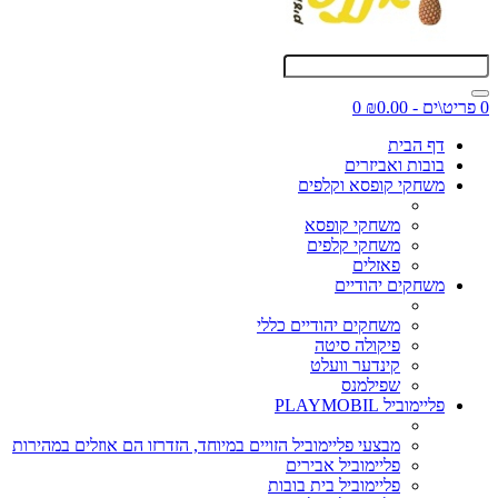
0 פריט\ים - ₪0.00
0
דף הבית
בובות ואביזרים
משחקי קופסא וקלפים
משחקי קופסא
משחקי קלפים
פאזלים
משחקים יהודיים
משחקים יהודיים כללי
פיקולה סיטה
קינדער וועלט
שפילמנס
פליימוביל PLAYMOBIL
מבצעי פליימוביל הזויים במיוחד, הזדרזו הם אוזלים במהירות
פליימוביל אבירים
פליימוביל בית בובות