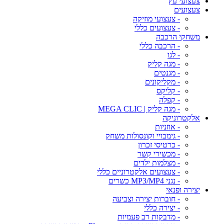
צעצועי עץ
צעצועים
- צעצועי מוזיקה
- צעצועים כללי
משחקי הרכבה
- הרכבה כללי
- לגו
- מגה קליק
- מגנטים
- מקליקונים
- קליקס
- קפלה
- מגה קליק | MEGA CLIC
אלקטרוניקה
- אוזניות
- גימבויי וקונסולות משחק
- כרטיסי זכרון
- מכשירי קשר
- מצלמות ילדים
- צעצועים אלקטרוניים כללי
- נגני MP3/MP4 כשרים
יצירה ופנאי
- חוברות יצירה וצביעה
- יצירה כללי
- מדבקות רב פעמיות