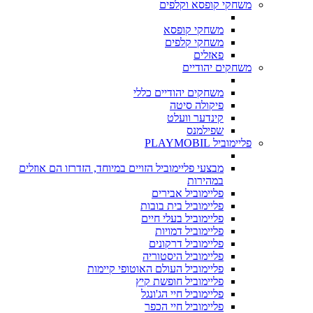
משחקי קופסא וקלפים
משחקי קופסא
משחקי קלפים
פאזלים
משחקים יהודיים
משחקים יהודיים כללי
פיקולה סיטה
קינדער וועלט
שפילמנס
פליימוביל PLAYMOBIL
מבצעי פליימוביל הזויים במיוחד, הזדרזו הם אוזלים
במהירות
פליימוביל אבירים
פליימוביל בית בובות
פליימוביל בעלי חיים
פליימוביל דמויות
פליימוביל דרקונים
פליימוביל היסטוריה
פליימוביל העולם האוטופי קיימות
פליימוביל חופשת קיץ
פליימוביל חיי הג'ונגל
פליימוביל חיי הכפר