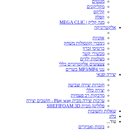
מגנטים
מקליקונים
קליקס
קפלה
מגה קליק | MEGA CLIC
אלקטרוניקה
אוזניות
גימבויי וקונסולות משחק
כרטיסי זכרון
מכשירי קשר
מצלמות ילדים
צעצועים אלקטרוניים כללי
נגני MP3/MP4 כשרים
יצירה ופנאי
חוברות יצירה וצביעה
יצירה כללי
מדבקות רב פעמיות
ערכות יצירה מבית Play way - חושבים יצירה
פלולינה מבית SHEFIFOAM 3D
שאלות ותשובות
בלוג
עוד...
בובות ואביזרים