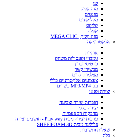
לגו
מגה קליק
מגנטים
מקליקונים
קליקס
קפלה
מגה קליק | MEGA CLIC
אלקטרוניקה
אוזניות
גימבויי וקונסולות משחק
כרטיסי זכרון
מכשירי קשר
מצלמות ילדים
צעצועים אלקטרוניים כללי
נגני MP3/MP4 כשרים
יצירה ופנאי
חוברות יצירה וצביעה
יצירה כללי
מדבקות רב פעמיות
ערכות יצירה מבית Play way - חושבים יצירה
פלולינה מבית SHEFIFOAM 3D
שאלות ותשובות
בלוג