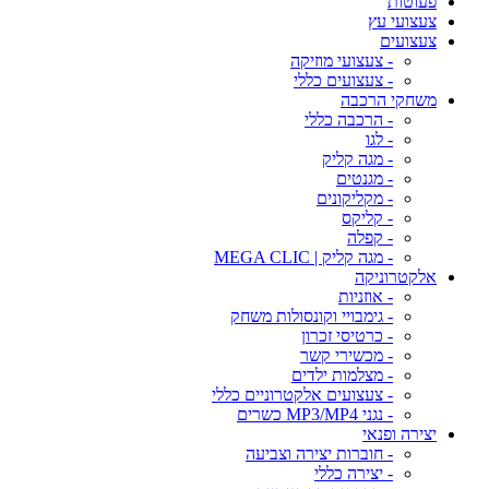
פעוטות
צעצועי עץ
צעצועים
- צעצועי מוזיקה
- צעצועים כללי
משחקי הרכבה
- הרכבה כללי
- לגו
- מגה קליק
- מגנטים
- מקליקונים
- קליקס
- קפלה
- מגה קליק | MEGA CLIC
אלקטרוניקה
- אוזניות
- גימבויי וקונסולות משחק
- כרטיסי זכרון
- מכשירי קשר
- מצלמות ילדים
- צעצועים אלקטרוניים כללי
- נגני MP3/MP4 כשרים
יצירה ופנאי
- חוברות יצירה וצביעה
- יצירה כללי