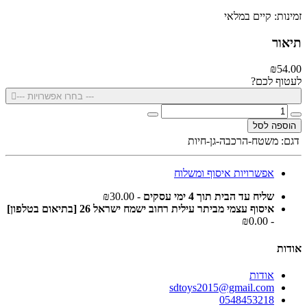
זמינות: קיים במלאי
תיאור
₪54.00
לעטוף לכם?
--- בחרו אפשרויות ---
הוספה לסל
דגם:
משטח-הרכבה-גן-חיות
אפשרויות איסוף ומשלוח
שליח עד הבית תוך 4 ימי עסקים
- ₪30.00
איסוף עצמי מביתר עילית רחוב ישמח ישראל 26 [בתיאום בטלפון]
- ₪0.00
אודות
אודות
sdtoys2015@gmail.com
0548453218