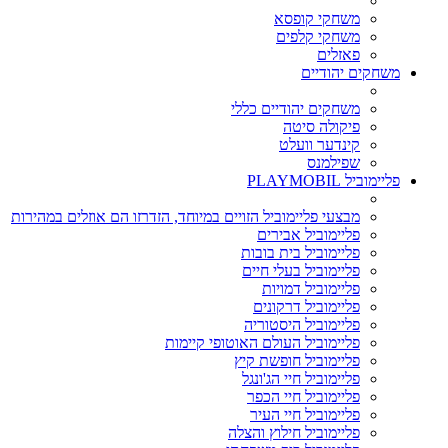
משחקי קופסא
משחקי קלפים
פאזלים
משחקים יהודיים
משחקים יהודיים כללי
פיקולה סיטה
קינדער וועלט
שפילמנס
פליימוביל PLAYMOBIL
מבצעי פליימוביל הזויים במיוחד, הזדרזו הם אוזלים במהירות
פליימוביל אבירים
פליימוביל בית בובות
פליימוביל בעלי חיים
פליימוביל דמויות
פליימוביל דרקונים
פליימוביל היסטוריה
פליימוביל העולם האוטופי קיימות
פליימוביל חופשת קיץ
פליימוביל חיי הג'ונגל
פליימוביל חיי הכפר
פליימוביל חיי העיר
פליימוביל חילוץ והצלה