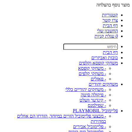
מוצר נוסף בהצלחה
קטגוריות
צרו קשר
דף הבית
החשבון שלי
0
עגלת קניות
דף הבית
בובות ואביזרים
משחקי קופסא וקלפים
- משחקי קופסא
- משחקי קלפים
- פאזלים
משחקים יהודיים
- משחקים יהודיים כללי
- פיקולה סיטה
- קינדער וועלט
- שפילמנס
פליימוביל PLAYMOBIL
- מבצעי פליימוביל הזויים במיוחד, הזדרזו הם אוזלים
במהירות
- פליימוביל אבירים
- פליימוביל בית בובות