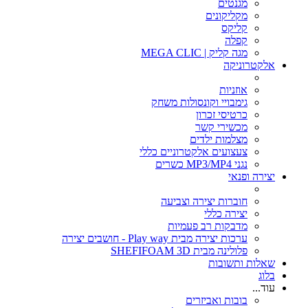
מגנטים
מקליקונים
קליקס
קפלה
מגה קליק | MEGA CLIC
אלקטרוניקה
אוזניות
גימבויי וקונסולות משחק
כרטיסי זכרון
מכשירי קשר
מצלמות ילדים
צעצועים אלקטרוניים כללי
נגני MP3/MP4 כשרים
יצירה ופנאי
חוברות יצירה וצביעה
יצירה כללי
מדבקות רב פעמיות
ערכות יצירה מבית Play way - חושבים יצירה
פלולינה מבית SHEFIFOAM 3D
שאלות ותשובות
בלוג
עוד...
בובות ואביזרים