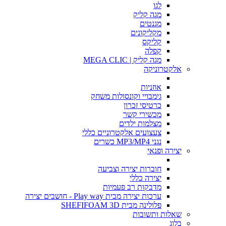
לגו
מגה קליק
מגנטים
מקליקונים
קליקס
קפלה
מגה קליק | MEGA CLIC
אלקטרוניקה
אוזניות
גימבויי וקונסולות משחק
כרטיסי זכרון
מכשירי קשר
מצלמות ילדים
צעצועים אלקטרוניים כללי
נגני MP3/MP4 כשרים
יצירה ופנאי
חוברות יצירה וצביעה
יצירה כללי
מדבקות רב פעמיות
ערכות יצירה מבית Play way - חושבים יצירה
פלולינה מבית SHEFIFOAM 3D
שאלות ותשובות
בלוג