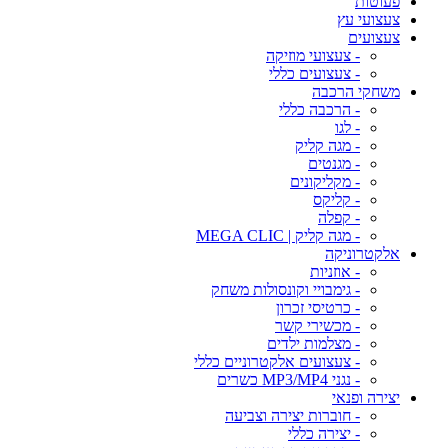
פעוטות
צעצועי עץ
צעצועים
- צעצועי מוזיקה
- צעצועים כללי
משחקי הרכבה
- הרכבה כללי
- לגו
- מגה קליק
- מגנטים
- מקליקונים
- קליקס
- קפלה
- מגה קליק | MEGA CLIC
אלקטרוניקה
- אוזניות
- גימבויי וקונסולות משחק
- כרטיסי זכרון
- מכשירי קשר
- מצלמות ילדים
- צעצועים אלקטרוניים כללי
- נגני MP3/MP4 כשרים
יצירה ופנאי
- חוברות יצירה וצביעה
- יצירה כללי