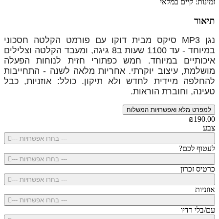
זמינות: קיים במלאי
תיאור
נגן MP3 סיקס מבית דוקו
עם פורמט הקלטה חסכוני
במיוחד -
עד 1100 שעות ב8 גיגה,
ומעבד הקלטה וצלילים
איכותיים במיוחד. חמש כפתורי חזית לנוחות הפעלה
מושלמת, עיצוב יוקרתי.
אחריות מלאה לשנה - התחייבות
להחלפה מיידית לחדש ולא תיקון. כולל: אוזניות, כבל
טעינה, וחוברת הוראות.
למפרט מלא ואפשרויות המשלוח
₪190.00
צבע
--- בחרו אפשרויות ---
לעטוף לכם?
--- בחרו אפשרויות ---
כרטיס זכרון
--- בחרו אפשרויות ---
אוזניות
--- בחרו אפשרויות ---
עם/בלי רדיו