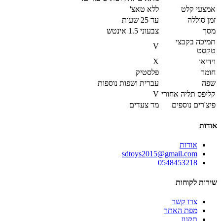
אמצעי קלט
ללא טאצ'
זמן סוללה
עד 25 שעות
מסך
צבעוני 1.5 אינטש
תמיכה בקבצי
V
טקסט
וידיאו
X
חומר
פלסטיק
שפה
עברית ושפות נוספות
קליפס תליה אחורי
V
פיצ'רים נוספים
מד צעדים
אודות
אודות
sdtoys2015@gmail.com
0548453218
שירות לקוחות
צרו קשר
מפת האתר
תקנון