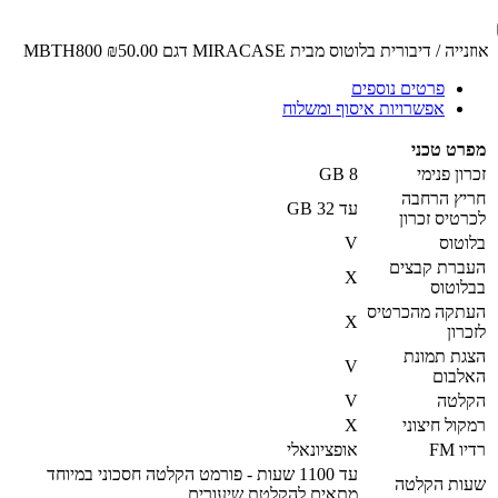
אוזנייה / דיבורית בלוטוס מבית MIRACASE דגם MBTH800
₪50.00
פרטים נוספים
אפשרויות איסוף ומשלוח
מפרט טכני
זכרון פנימי
8 GB
חריץ הרחבה
עד 32 GB
לכרטיס זכרון
בלוטוס
V
העברת קבצים
X
בבלוטוס
העתקה מהכרטיס
X
לזכרון
הצגת תמונת
V
האלבום
הקלטה
V
רמקול חיצוני
X
רדיו FM
אופציונאלי
עד 1100 שעות - פורמט הקלטה חסכוני במיוחד
שעות הקלטה
מתאים להקלטת שיעורים.