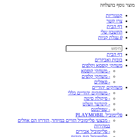
מוצר נוסף בהצלחה
קטגוריות
צרו קשר
דף הבית
החשבון שלי
0
עגלת קניות
דף הבית
בובות ואביזרים
משחקי קופסא וקלפים
- משחקי קופסא
- משחקי קלפים
- פאזלים
משחקים יהודיים
- משחקים יהודיים כללי
- פיקולה סיטה
- קינדער וועלט
- שפילמנס
פליימוביל PLAYMOBIL
- מבצעי פליימוביל הזויים במיוחד, הזדרזו הם אוזלים
במהירות
- פליימוביל אבירים
- פליימוביל בית בובות