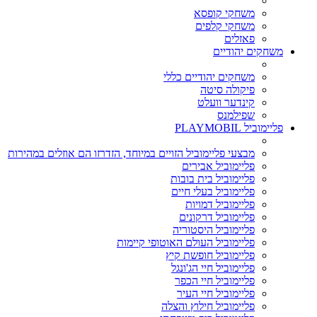
משחקי קופסא
משחקי קלפים
פאזלים
משחקים יהודיים
משחקים יהודיים כללי
פיקולה סיטה
קינדער וועלט
שפילמנס
פליימוביל PLAYMOBIL
מבצעי פליימוביל הזויים במיוחד, הזדרזו הם אוזלים במהירות
פליימוביל אבירים
פליימוביל בית בובות
פליימוביל בעלי חיים
פליימוביל דמויות
פליימוביל דרקונים
פליימוביל היסטוריה
פליימוביל העולם האוטופי קיימות
פליימוביל חופשת קיץ
פליימוביל חיי הג'ונגל
פליימוביל חיי הכפר
פליימוביל חיי העיר
פליימוביל חילוץ והצלה