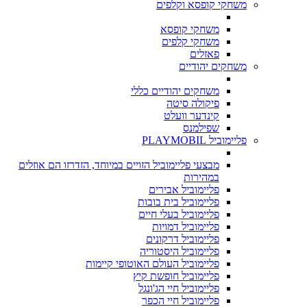
משחקי קופסא וקלפים
משחקי קופסא
משחקי קלפים
פאזלים
משחקים יהודיים
משחקים יהודיים כללי
פיקולה סיטה
קינדער וועלט
שפילמנס
פליימוביל PLAYMOBIL
מבצעי פליימוביל הזויים במיוחד, הזדרזו הם אוזלים
במהירות
פליימוביל אבירים
פליימוביל בית בובות
פליימוביל בעלי חיים
פליימוביל דמויות
פליימוביל דרקונים
פליימוביל היסטוריה
פליימוביל העולם האוטופי קיימות
פליימוביל חופשת קיץ
פליימוביל חיי הג'ונגל
פליימוביל חיי הכפר