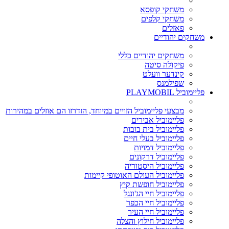
משחקי קופסא
משחקי קלפים
פאזלים
משחקים יהודיים
משחקים יהודיים כללי
פיקולה סיטה
קינדער וועלט
שפילמנס
פליימוביל PLAYMOBIL
מבצעי פליימוביל הזויים במיוחד, הזדרזו הם אוזלים במהירות
פליימוביל אבירים
פליימוביל בית בובות
פליימוביל בעלי חיים
פליימוביל דמויות
פליימוביל דרקונים
פליימוביל היסטוריה
פליימוביל העולם האוטופי קיימות
פליימוביל חופשת קיץ
פליימוביל חיי הג'ונגל
פליימוביל חיי הכפר
פליימוביל חיי העיר
פליימוביל חילוץ והצלה