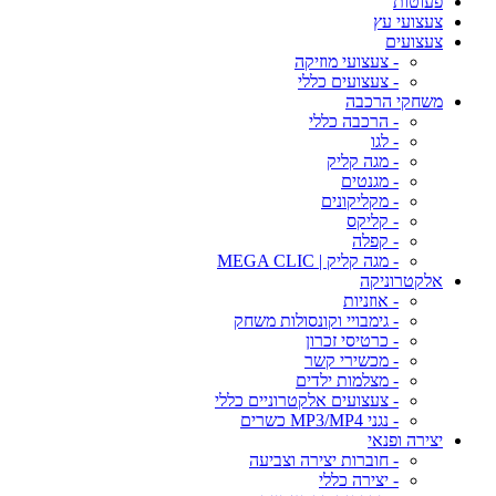
פעוטות
צעצועי עץ
צעצועים
- צעצועי מוזיקה
- צעצועים כללי
משחקי הרכבה
- הרכבה כללי
- לגו
- מגה קליק
- מגנטים
- מקליקונים
- קליקס
- קפלה
- מגה קליק | MEGA CLIC
אלקטרוניקה
- אוזניות
- גימבויי וקונסולות משחק
- כרטיסי זכרון
- מכשירי קשר
- מצלמות ילדים
- צעצועים אלקטרוניים כללי
- נגני MP3/MP4 כשרים
יצירה ופנאי
- חוברות יצירה וצביעה
- יצירה כללי