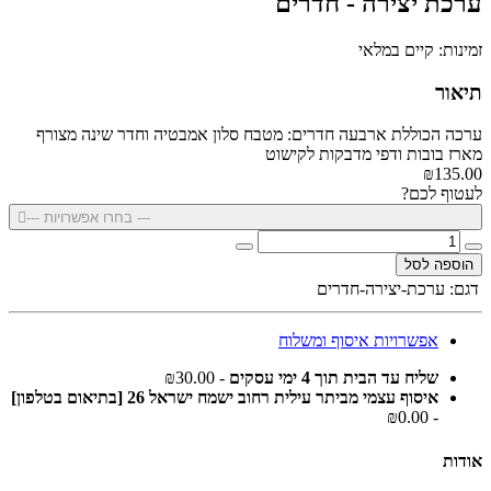
ערכת יצירה - חדרים
זמינות: קיים במלאי
תיאור
ערכה הכוללת ארבעה חדרים: מטבח סלון אמבטיה וחדר שינה מצורף
מארז בובות ודפי מדבקות לקישוט
₪135.00
לעטוף לכם?
--- בחרו אפשרויות ---
הוספה לסל
דגם:
ערכת-יצירה-חדרים
אפשרויות איסוף ומשלוח
שליח עד הבית תוך 4 ימי עסקים
- ₪30.00
איסוף עצמי מביתר עילית רחוב ישמח ישראל 26 [בתיאום בטלפון]
- ₪0.00
אודות