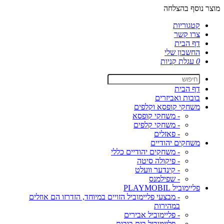
מוצר נוסף בהצלחה
קטגוריות
צרו קשר
דף הבית
החשבון שלי
0
עגלת קניות
דף הבית
בובות ואביזרים
משחקי קופסא וקלפים
- משחקי קופסא
- משחקי קלפים
- פאזלים
משחקים יהודיים
- משחקים יהודיים כללי
- פיקולה סיטה
- קינדער וועלט
- שפילמנס
פליימוביל PLAYMOBIL
- מבצעי פליימוביל הזויים במיוחד, הזדרזו הם אוזלים
במהירות
- פליימוביל אבירים
- פליימוביל בית בובות