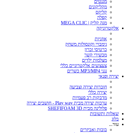
מגנטים
מקליקונים
קליקס
קפלה
מגה קליק | MEGA CLIC
אלקטרוניקה
אוזניות
גימבויי וקונסולות משחק
כרטיסי זכרון
מכשירי קשר
מצלמות ילדים
צעצועים אלקטרוניים כללי
נגני MP3/MP4 כשרים
יצירה ופנאי
חוברות יצירה וצביעה
יצירה כללי
מדבקות רב פעמיות
ערכות יצירה מבית Play way - חושבים יצירה
פלולינה מבית SHEFIFOAM 3D
שאלות ותשובות
בלוג
עוד...
בובות ואביזרים