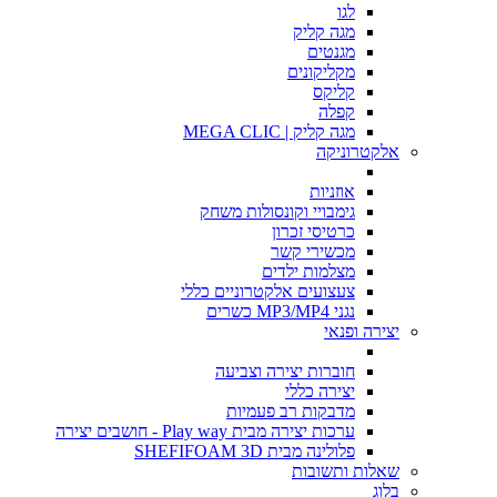
לגו
מגה קליק
מגנטים
מקליקונים
קליקס
קפלה
מגה קליק | MEGA CLIC
אלקטרוניקה
אוזניות
גימבויי וקונסולות משחק
כרטיסי זכרון
מכשירי קשר
מצלמות ילדים
צעצועים אלקטרוניים כללי
נגני MP3/MP4 כשרים
יצירה ופנאי
חוברות יצירה וצביעה
יצירה כללי
מדבקות רב פעמיות
ערכות יצירה מבית Play way - חושבים יצירה
פלולינה מבית SHEFIFOAM 3D
שאלות ותשובות
בלוג