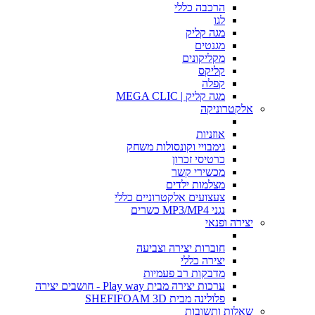
הרכבה כללי
לגו
מגה קליק
מגנטים
מקליקונים
קליקס
קפלה
מגה קליק | MEGA CLIC
אלקטרוניקה
אוזניות
גימבויי וקונסולות משחק
כרטיסי זכרון
מכשירי קשר
מצלמות ילדים
צעצועים אלקטרוניים כללי
נגני MP3/MP4 כשרים
יצירה ופנאי
חוברות יצירה וצביעה
יצירה כללי
מדבקות רב פעמיות
ערכות יצירה מבית Play way - חושבים יצירה
פלולינה מבית SHEFIFOAM 3D
שאלות ותשובות