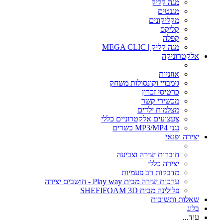
מגה קליק
מגנטים
מקליקונים
קליקס
קפלה
מגה קליק | MEGA CLIC
אלקטרוניקה
אוזניות
גימבויי וקונסולות משחק
כרטיסי זכרון
מכשירי קשר
מצלמות ילדים
צעצועים אלקטרוניים כללי
נגני MP3/MP4 כשרים
יצירה ופנאי
חוברות יצירה וצביעה
יצירה כללי
מדבקות רב פעמיות
ערכות יצירה מבית Play way - חושבים יצירה
פלולינה מבית SHEFIFOAM 3D
שאלות ותשובות
בלוג
עוד...