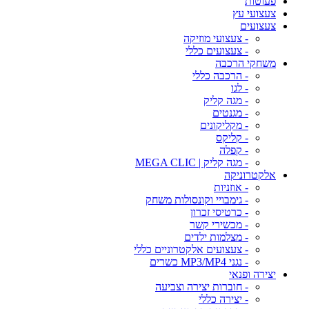
פעוטות
צעצועי עץ
צעצועים
- צעצועי מוזיקה
- צעצועים כללי
משחקי הרכבה
- הרכבה כללי
- לגו
- מגה קליק
- מגנטים
- מקליקונים
- קליקס
- קפלה
- מגה קליק | MEGA CLIC
אלקטרוניקה
- אוזניות
- גימבויי וקונסולות משחק
- כרטיסי זכרון
- מכשירי קשר
- מצלמות ילדים
- צעצועים אלקטרוניים כללי
- נגני MP3/MP4 כשרים
יצירה ופנאי
- חוברות יצירה וצביעה
- יצירה כללי