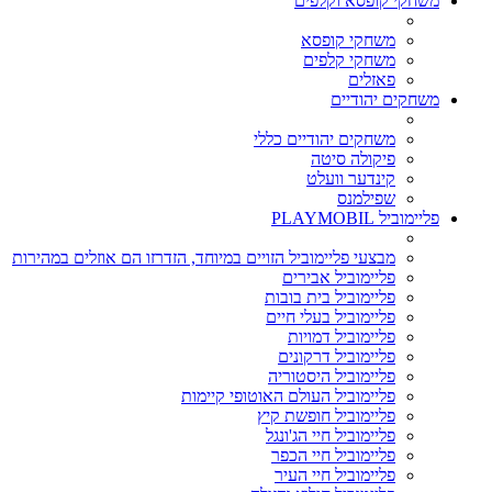
משחקי קופסא וקלפים
משחקי קופסא
משחקי קלפים
פאזלים
משחקים יהודיים
משחקים יהודיים כללי
פיקולה סיטה
קינדער וועלט
שפילמנס
פליימוביל PLAYMOBIL
מבצעי פליימוביל הזויים במיוחד, הזדרזו הם אוזלים במהירות
פליימוביל אבירים
פליימוביל בית בובות
פליימוביל בעלי חיים
פליימוביל דמויות
פליימוביל דרקונים
פליימוביל היסטוריה
פליימוביל העולם האוטופי קיימות
פליימוביל חופשת קיץ
פליימוביל חיי הג'ונגל
פליימוביל חיי הכפר
פליימוביל חיי העיר