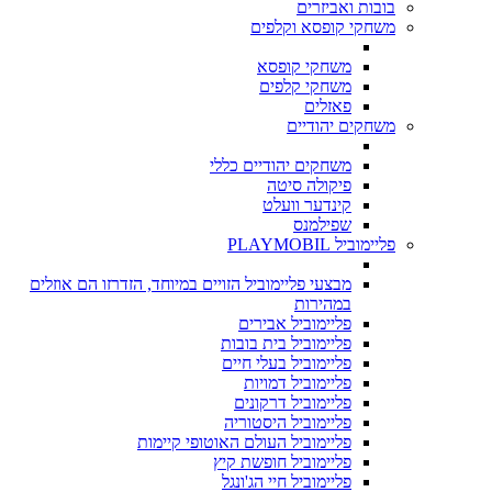
בובות ואביזרים
משחקי קופסא וקלפים
משחקי קופסא
משחקי קלפים
פאזלים
משחקים יהודיים
משחקים יהודיים כללי
פיקולה סיטה
קינדער וועלט
שפילמנס
פליימוביל PLAYMOBIL
מבצעי פליימוביל הזויים במיוחד, הזדרזו הם אוזלים
במהירות
פליימוביל אבירים
פליימוביל בית בובות
פליימוביל בעלי חיים
פליימוביל דמויות
פליימוביל דרקונים
פליימוביל היסטוריה
פליימוביל העולם האוטופי קיימות
פליימוביל חופשת קיץ
פליימוביל חיי הג'ונגל