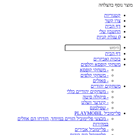
מוצר נוסף בהצלחה
קטגוריות
צרו קשר
דף הבית
החשבון שלי
0
עגלת קניות
דף הבית
בובות ואביזרים
משחקי קופסא וקלפים
- משחקי קופסא
- משחקי קלפים
- פאזלים
משחקים יהודיים
- משחקים יהודיים כללי
- פיקולה סיטה
- קינדער וועלט
- שפילמנס
פליימוביל PLAYMOBIL
- מבצעי פליימוביל הזויים במיוחד, הזדרזו הם אוזלים
במהירות
- פליימוביל אבירים
- פליימוביל בית בובות