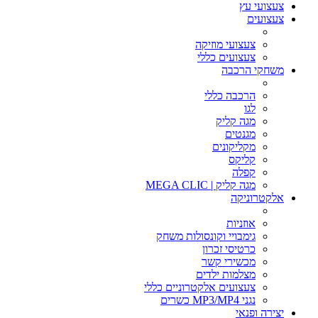
צעצועי עץ
צעצועים
צעצועי מוזיקה
צעצועים כללי
משחקי הרכבה
הרכבה כללי
לגו
מגה קליק
מגנטים
מקליקונים
קליקס
קפלה
מגה קליק | MEGA CLIC
אלקטרוניקה
אוזניות
גימבויי וקונסולות משחק
כרטיסי זכרון
מכשירי קשר
מצלמות ילדים
צעצועים אלקטרוניים כללי
נגני MP3/MP4 כשרים
יצירה ופנאי