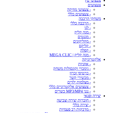
צעצועי עץ
צעצועים
- צעצועי מוזיקה
- צעצועים כללי
משחקי הרכבה
- הרכבה כללי
- לגו
- מגה קליק
- מגנטים
- מקליקונים
- קליקס
- קפלה
- מגה קליק | MEGA CLIC
אלקטרוניקה
- אוזניות
- גימבויי וקונסולות משחק
- כרטיסי זכרון
- מכשירי קשר
- מצלמות ילדים
- צעצועים אלקטרוניים כללי
- נגני MP3/MP4 כשרים
יצירה ופנאי
- חוברות יצירה וצביעה
- יצירה כללי
- מדבקות רב פעמיות