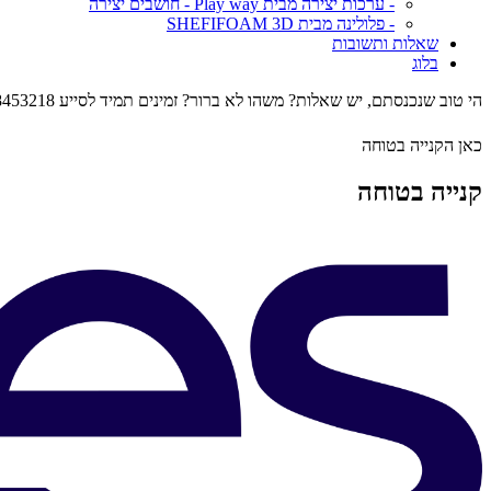
- ערכות יצירה מבית Play way - חושבים יצירה
- פלולינה מבית SHEFIFOAM 3D
שאלות ותשובות
בלוג
הי טוב שנכנסתם, יש שאלות? משהו לא ברור? זמינים תמיד לסייע 0548453218
כאן הקנייה בטוחה
קנייה בטוחה