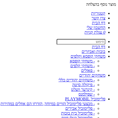
מוצר נוסף בהצלחה
קטגוריות
צרו קשר
דף הבית
החשבון שלי
0
עגלת קניות
דף הבית
בובות ואביזרים
משחקי קופסא וקלפים
- משחקי קופסא
- משחקי קלפים
- פאזלים
משחקים יהודיים
- משחקים יהודיים כללי
- פיקולה סיטה
- קינדער וועלט
- שפילמנס
פליימוביל PLAYMOBIL
- מבצעי פליימוביל הזויים במיוחד, הזדרזו הם אוזלים במהירות
- פליימוביל אבירים
- פליימוביל בית בובות
- פליימוביל בעלי חיים