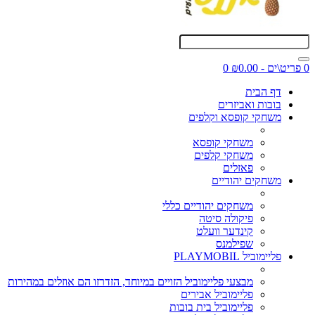
0 פריט\ים - ₪0.00
0
דף הבית
בובות ואביזרים
משחקי קופסא וקלפים
משחקי קופסא
משחקי קלפים
פאזלים
משחקים יהודיים
משחקים יהודיים כללי
פיקולה סיטה
קינדער וועלט
שפילמנס
פליימוביל PLAYMOBIL
מבצעי פליימוביל הזויים במיוחד, הזדרזו הם אוזלים במהירות
פליימוביל אבירים
פליימוביל בית בובות