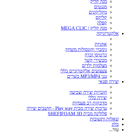
מגה קליק
מגנטים
מקליקונים
קליקס
קפלה
מגה קליק | MEGA CLIC
אלקטרוניקה
אוזניות
גימבויי וקונסולות משחק
כרטיסי זכרון
מכשירי קשר
מצלמות ילדים
צעצועים אלקטרוניים כללי
נגני MP3/MP4 כשרים
יצירה ופנאי
חוברות יצירה וצביעה
יצירה כללי
מדבקות רב פעמיות
ערכות יצירה מבית Play way - חושבים יצירה
פלולינה מבית SHEFIFOAM 3D
שאלות ותשובות
בלוג
עוד...