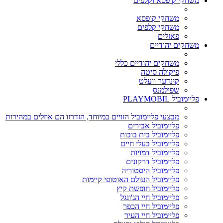
משחקי קופסא וקלפים
משחקי קופסא
משחקי קלפים
פאזלים
משחקים יהודיים
משחקים יהודיים כללי
פיקולה סיטה
קינדער וועלט
שפילמנס
פליימוביל PLAYMOBIL
מבצעי פליימוביל הזויים במיוחד, הזדרזו הם אוזלים במהירות
פליימוביל אבירים
פליימוביל בית בובות
פליימוביל בעלי חיים
פליימוביל דמויות
פליימוביל דרקונים
פליימוביל היסטוריה
פליימוביל העולם האוטופי קיימות
פליימוביל חופשת קיץ
פליימוביל חיי הג'ונגל
פליימוביל חיי הכפר
פליימוביל חיי העיר