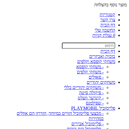
מוצר נוסף בהצלחה
קטגוריות
צרו קשר
דף הבית
החשבון שלי
0
עגלת קניות
דף הבית
בובות ואביזרים
משחקי קופסא וקלפים
- משחקי קופסא
- משחקי קלפים
- פאזלים
משחקים יהודיים
- משחקים יהודיים כללי
- פיקולה סיטה
- קינדער וועלט
- שפילמנס
פליימוביל PLAYMOBIL
- מבצעי פליימוביל הזויים במיוחד, הזדרזו הם אוזלים
במהירות
- פליימוביל אבירים
- פליימוביל בית בובות