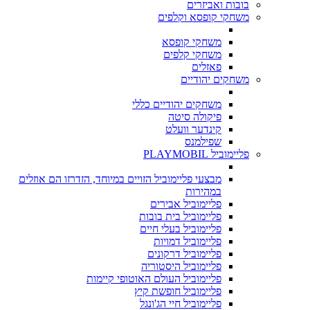
בובות ואביזרים
משחקי קופסא וקלפים
משחקי קופסא
משחקי קלפים
פאזלים
משחקים יהודיים
משחקים יהודיים כללי
פיקולה סיטה
קינדער וועלט
שפילמנס
פליימוביל PLAYMOBIL
מבצעי פליימוביל הזויים במיוחד, הזדרזו הם אוזלים
במהירות
פליימוביל אבירים
פליימוביל בית בובות
פליימוביל בעלי חיים
פליימוביל דמויות
פליימוביל דרקונים
פליימוביל היסטוריה
פליימוביל העולם האוטופי קיימות
פליימוביל חופשת קיץ
פליימוביל חיי הג'ונגל