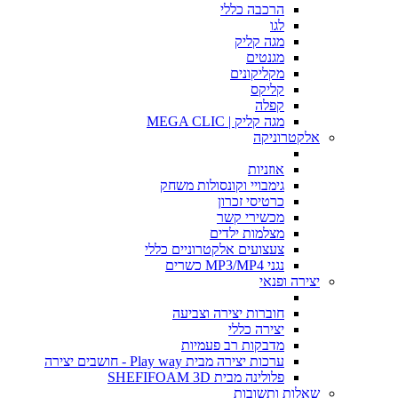
הרכבה כללי
לגו
מגה קליק
מגנטים
מקליקונים
קליקס
קפלה
מגה קליק | MEGA CLIC
אלקטרוניקה
אוזניות
גימבויי וקונסולות משחק
כרטיסי זכרון
מכשירי קשר
מצלמות ילדים
צעצועים אלקטרוניים כללי
נגני MP3/MP4 כשרים
יצירה ופנאי
חוברות יצירה וצביעה
יצירה כללי
מדבקות רב פעמיות
ערכות יצירה מבית Play way - חושבים יצירה
פלולינה מבית SHEFIFOAM 3D
שאלות ותשובות