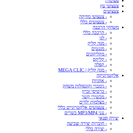
פעוטות
צעצועי עץ
צעצועים
- צעצועי מוזיקה
- צעצועים כללי
משחקי הרכבה
- הרכבה כללי
- לגו
- מגה קליק
- מגנטים
- מקליקונים
- קליקס
- קפלה
- מגה קליק | MEGA CLIC
אלקטרוניקה
- אוזניות
- גימבויי וקונסולות משחק
- כרטיסי זכרון
- מכשירי קשר
- מצלמות ילדים
- צעצועים אלקטרוניים כללי
- נגני MP3/MP4 כשרים
יצירה ופנאי
- חוברות יצירה וצביעה
- יצירה כללי