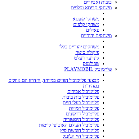
בובות ואביזרים
משחקי קופסא וקלפים
משחקי קופסא
משחקי קלפים
פאזלים
משחקים יהודיים
משחקים יהודיים כללי
פיקולה סיטה
קינדער וועלט
שפילמנס
פליימוביל PLAYMOBIL
מבצעי פליימוביל הזויים במיוחד, הזדרזו הם אוזלים
במהירות
פליימוביל אבירים
פליימוביל בית בובות
פליימוביל בעלי חיים
פליימוביל דמויות
פליימוביל דרקונים
פליימוביל היסטוריה
פליימוביל העולם האוטופי קיימות
פליימוביל חופשת קיץ
פליימוביל חיי הג'ונגל