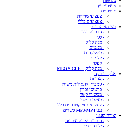
פעוטות
צעצועי עץ
צעצועים
- צעצועי מוזיקה
- צעצועים כללי
משחקי הרכבה
- הרכבה כללי
- לגו
- מגה קליק
- מגנטים
- מקליקונים
- קליקס
- קפלה
- מגה קליק | MEGA CLIC
אלקטרוניקה
- אוזניות
- גימבויי וקונסולות משחק
- כרטיסי זכרון
- מכשירי קשר
- מצלמות ילדים
- צעצועים אלקטרוניים כללי
- נגני MP3/MP4 כשרים
יצירה ופנאי
- חוברות יצירה וצביעה
- יצירה כללי