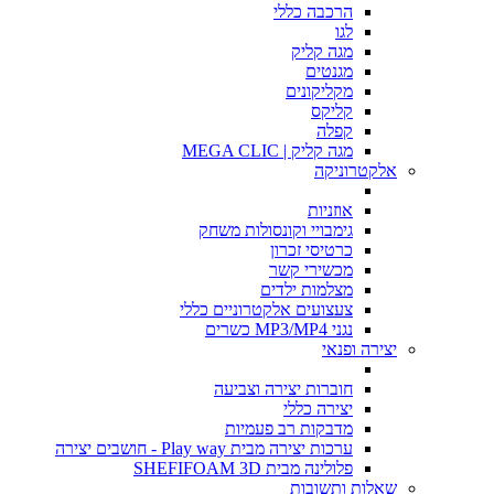
הרכבה כללי
לגו
מגה קליק
מגנטים
מקליקונים
קליקס
קפלה
מגה קליק | MEGA CLIC
אלקטרוניקה
אוזניות
גימבויי וקונסולות משחק
כרטיסי זכרון
מכשירי קשר
מצלמות ילדים
צעצועים אלקטרוניים כללי
נגני MP3/MP4 כשרים
יצירה ופנאי
חוברות יצירה וצביעה
יצירה כללי
מדבקות רב פעמיות
ערכות יצירה מבית Play way - חושבים יצירה
פלולינה מבית SHEFIFOAM 3D
שאלות ותשובות