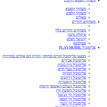
משחקי קופסא וקלפים
משחקי קופסא
משחקי קלפים
פאזלים
משחקים יהודיים
משחקים יהודיים כללי
פיקולה סיטה
קינדער וועלט
שפילמנס
פליימוביל PLAYMOBIL
מבצעי פליימוביל הזויים במיוחד, הזדרזו הם אוזלים במהירות
פליימוביל אבירים
פליימוביל בית בובות
פליימוביל בעלי חיים
פליימוביל דמויות
פליימוביל דרקונים
פליימוביל היסטוריה
פליימוביל העולם האוטופי קיימות
פליימוביל חופשת קיץ
פליימוביל חיי הג'ונגל
פליימוביל חיי הכפר
פליימוביל חיי העיר