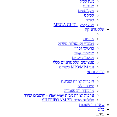
מגה קליק
מגנטים
מקליקונים
קליקס
קפלה
מגה קליק | MEGA CLIC
אלקטרוניקה
אוזניות
גימבויי וקונסולות משחק
כרטיסי זכרון
מכשירי קשר
מצלמות ילדים
צעצועים אלקטרוניים כללי
נגני MP3/MP4 כשרים
יצירה ופנאי
חוברות יצירה וצביעה
יצירה כללי
מדבקות רב פעמיות
ערכות יצירה מבית Play way - חושבים יצירה
פלולינה מבית SHEFIFOAM 3D
שאלות ותשובות
בלוג
עוד...