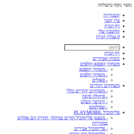
מוצר נוסף בהצלחה
קטגוריות
צרו קשר
דף הבית
החשבון שלי
0
עגלת קניות
דף הבית
בובות ואביזרים
משחקי קופסא וקלפים
- משחקי קופסא
- משחקי קלפים
- פאזלים
משחקים יהודיים
- משחקים יהודיים כללי
- פיקולה סיטה
- קינדער וועלט
- שפילמנס
פליימוביל PLAYMOBIL
- מבצעי פליימוביל הזויים במיוחד, הזדרזו הם אוזלים
במהירות
- פליימוביל אבירים
- פליימוביל בית בובות