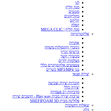
לגו
מגה קליק
מגנטים
מקליקונים
קליקס
קפלה
מגה קליק | MEGA CLIC
אלקטרוניקה
אוזניות
גימבויי וקונסולות משחק
כרטיסי זכרון
מכשירי קשר
מצלמות ילדים
צעצועים אלקטרוניים כללי
נגני MP3/MP4 כשרים
יצירה ופנאי
חוברות יצירה וצביעה
יצירה כללי
מדבקות רב פעמיות
ערכות יצירה מבית Play way - חושבים יצירה
פלולינה מבית SHEFIFOAM 3D
שאלות ותשובות
בלוג