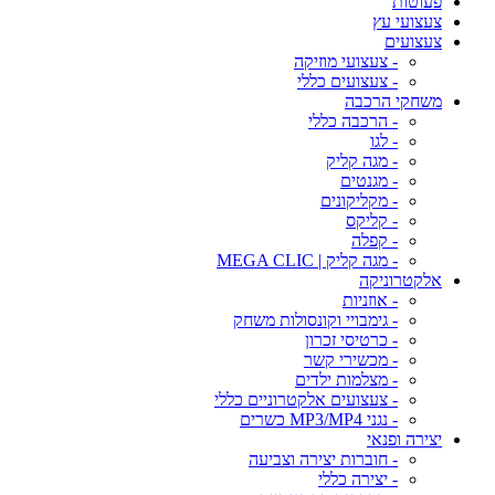
פעוטות
צעצועי עץ
צעצועים
- צעצועי מוזיקה
- צעצועים כללי
משחקי הרכבה
- הרכבה כללי
- לגו
- מגה קליק
- מגנטים
- מקליקונים
- קליקס
- קפלה
- מגה קליק | MEGA CLIC
אלקטרוניקה
- אוזניות
- גימבויי וקונסולות משחק
- כרטיסי זכרון
- מכשירי קשר
- מצלמות ילדים
- צעצועים אלקטרוניים כללי
- נגני MP3/MP4 כשרים
יצירה ופנאי
- חוברות יצירה וצביעה
- יצירה כללי