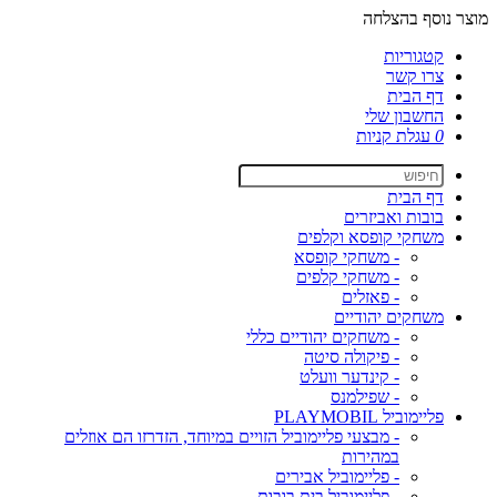
מוצר נוסף בהצלחה
קטגוריות
צרו קשר
דף הבית
החשבון שלי
0
עגלת קניות
דף הבית
בובות ואביזרים
משחקי קופסא וקלפים
- משחקי קופסא
- משחקי קלפים
- פאזלים
משחקים יהודיים
- משחקים יהודיים כללי
- פיקולה סיטה
- קינדער וועלט
- שפילמנס
פליימוביל PLAYMOBIL
- מבצעי פליימוביל הזויים במיוחד, הזדרזו הם אוזלים
במהירות
- פליימוביל אבירים
- פליימוביל בית בובות