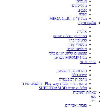
מגנטים
מקליקונים
קליקס
קפלה
מגה קליק | MEGA CLIC
אלקטרוניקה
אוזניות
גימבויי וקונסולות משחק
כרטיסי זכרון
מכשירי קשר
מצלמות ילדים
צעצועים אלקטרוניים כללי
נגני MP3/MP4 כשרים
יצירה ופנאי
חוברות יצירה וצביעה
יצירה כללי
מדבקות רב פעמיות
ערכות יצירה מבית Play way - חושבים יצירה
פלולינה מבית SHEFIFOAM 3D
שאלות ותשובות
בלוג
עוד...
בובות ואביזרים