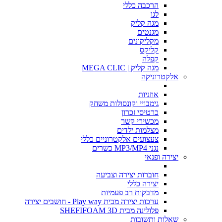
הרכבה כללי
לגו
מגה קליק
מגנטים
מקליקונים
קליקס
קפלה
מגה קליק | MEGA CLIC
אלקטרוניקה
אוזניות
גימבויי וקונסולות משחק
כרטיסי זכרון
מכשירי קשר
מצלמות ילדים
צעצועים אלקטרוניים כללי
נגני MP3/MP4 כשרים
יצירה ופנאי
חוברות יצירה וצביעה
יצירה כללי
מדבקות רב פעמיות
ערכות יצירה מבית Play way - חושבים יצירה
פלולינה מבית SHEFIFOAM 3D
שאלות ותשובות