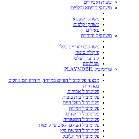
בובות ואביזרים
משחקי קופסא וקלפים
משחקי קופסא
משחקי קלפים
פאזלים
משחקים יהודיים
משחקים יהודיים כללי
פיקולה סיטה
קינדער וועלט
שפילמנס
פליימוביל PLAYMOBIL
מבצעי פליימוביל הזויים במיוחד, הזדרזו הם אוזלים
במהירות
פליימוביל אבירים
פליימוביל בית בובות
פליימוביל בעלי חיים
פליימוביל דמויות
פליימוביל דרקונים
פליימוביל היסטוריה
פליימוביל העולם האוטופי קיימות
פליימוביל חופשת קיץ
פליימוביל חיי הג'ונגל