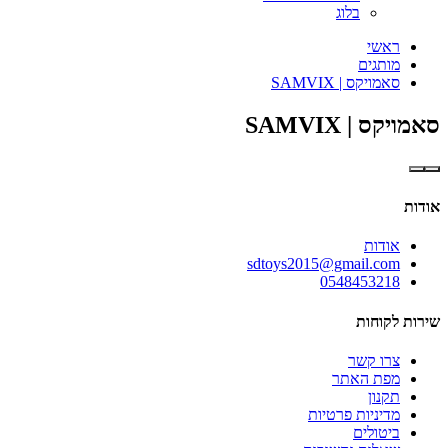
בלוג
ראשי
מותגים
סאמויקס | SAMVIX
סאמויקס | SAMVIX
אודות
אודות
sdtoys2015@gmail.com
0548453218
שירות לקוחות
צרו קשר
מפת האתר
תקנון
מדיניות פרטיות
ביטולים