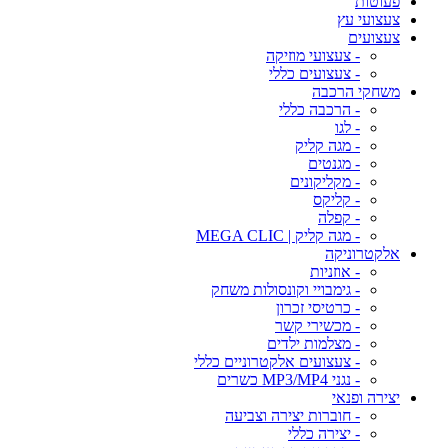
פעוטות
צעצועי עץ
צעצועים
- צעצועי מוזיקה
- צעצועים כללי
משחקי הרכבה
- הרכבה כללי
- לגו
- מגה קליק
- מגנטים
- מקליקונים
- קליקס
- קפלה
- מגה קליק | MEGA CLIC
אלקטרוניקה
- אוזניות
- גימבויי וקונסולות משחק
- כרטיסי זכרון
- מכשירי קשר
- מצלמות ילדים
- צעצועים אלקטרוניים כללי
- נגני MP3/MP4 כשרים
יצירה ופנאי
- חוברות יצירה וצביעה
- יצירה כללי