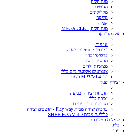
מגה קליק
מגנטים
מקליקונים
קליקס
קפלה
מגה קליק | MEGA CLIC
אלקטרוניקה
אוזניות
גימבויי וקונסולות משחק
כרטיסי זכרון
מכשירי קשר
מצלמות ילדים
צעצועים אלקטרוניים כללי
נגני MP3/MP4 כשרים
יצירה ופנאי
חוברות יצירה וצביעה
יצירה כללי
מדבקות רב פעמיות
ערכות יצירה מבית Play way - חושבים יצירה
פלולינה מבית SHEFIFOAM 3D
שאלות ותשובות
בלוג
עוד...