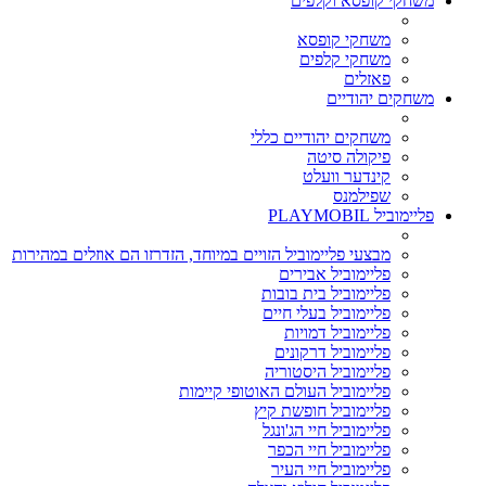
משחקי קופסא וקלפים
משחקי קופסא
משחקי קלפים
פאזלים
משחקים יהודיים
משחקים יהודיים כללי
פיקולה סיטה
קינדער וועלט
שפילמנס
פליימוביל PLAYMOBIL
מבצעי פליימוביל הזויים במיוחד, הזדרזו הם אוזלים במהירות
פליימוביל אבירים
פליימוביל בית בובות
פליימוביל בעלי חיים
פליימוביל דמויות
פליימוביל דרקונים
פליימוביל היסטוריה
פליימוביל העולם האוטופי קיימות
פליימוביל חופשת קיץ
פליימוביל חיי הג'ונגל
פליימוביל חיי הכפר
פליימוביל חיי העיר