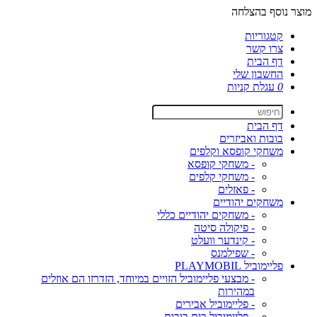
מוצר נוסף בהצלחה
קטגוריות
צרו קשר
דף הבית
החשבון שלי
0
עגלת קניות
דף הבית
בובות ואביזרים
משחקי קופסא וקלפים
- משחקי קופסא
- משחקי קלפים
- פאזלים
משחקים יהודיים
- משחקים יהודיים כללי
- פיקולה סיטה
- קינדער וועלט
- שפילמנס
פליימוביל PLAYMOBIL
- מבצעי פליימוביל הזויים במיוחד, הזדרזו הם אוזלים
במהירות
- פליימוביל אבירים
- פליימוביל בית בובות