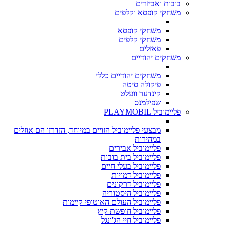
בובות ואביזרים
משחקי קופסא וקלפים
משחקי קופסא
משחקי קלפים
פאזלים
משחקים יהודיים
משחקים יהודיים כללי
פיקולה סיטה
קינדער וועלט
שפילמנס
פליימוביל PLAYMOBIL
מבצעי פליימוביל הזויים במיוחד, הזדרזו הם אוזלים
במהירות
פליימוביל אבירים
פליימוביל בית בובות
פליימוביל בעלי חיים
פליימוביל דמויות
פליימוביל דרקונים
פליימוביל היסטוריה
פליימוביל העולם האוטופי קיימות
פליימוביל חופשת קיץ
פליימוביל חיי הג'ונגל