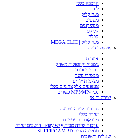
הרכבה כללי
לגו
מגה קליק
מגנטים
מקליקונים
קליקס
קפלה
מגה קליק | MEGA CLIC
אלקטרוניקה
אוזניות
גימבויי וקונסולות משחק
כרטיסי זכרון
מכשירי קשר
מצלמות ילדים
צעצועים אלקטרוניים כללי
נגני MP3/MP4 כשרים
יצירה ופנאי
חוברות יצירה וצביעה
יצירה כללי
מדבקות רב פעמיות
ערכות יצירה מבית Play way - חושבים יצירה
פלולינה מבית SHEFIFOAM 3D
שאלות ותשובות