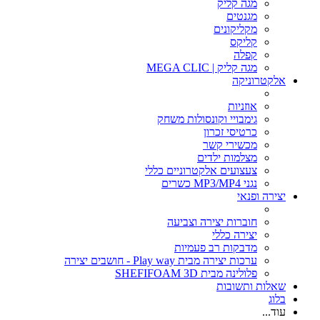
מגה קליק
מגנטים
מקליקונים
קליקס
קפלה
מגה קליק | MEGA CLIC
אלקטרוניקה
אוזניות
גימבויי וקונסולות משחק
כרטיסי זכרון
מכשירי קשר
מצלמות ילדים
צעצועים אלקטרוניים כללי
נגני MP3/MP4 כשרים
יצירה ופנאי
חוברות יצירה וצביעה
יצירה כללי
מדבקות רב פעמיות
ערכות יצירה מבית Play way - חושבים יצירה
פלולינה מבית SHEFIFOAM 3D
שאלות ותשובות
בלוג
עוד...