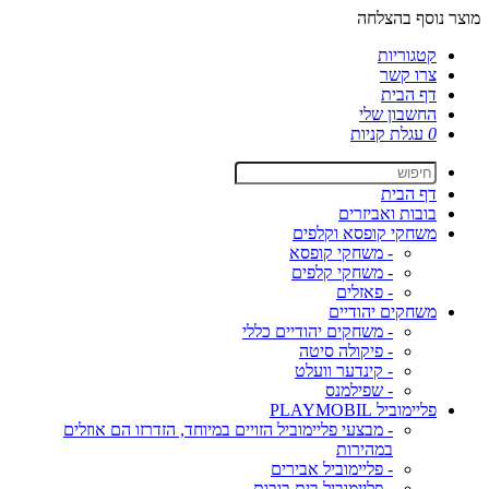
מוצר נוסף בהצלחה
קטגוריות
צרו קשר
דף הבית
החשבון שלי
0
עגלת קניות
דף הבית
בובות ואביזרים
משחקי קופסא וקלפים
- משחקי קופסא
- משחקי קלפים
- פאזלים
משחקים יהודיים
- משחקים יהודיים כללי
- פיקולה סיטה
- קינדער וועלט
- שפילמנס
פליימוביל PLAYMOBIL
- מבצעי פליימוביל הזויים במיוחד, הזדרזו הם אוזלים
במהירות
- פליימוביל אבירים
- פליימוביל בית בובות