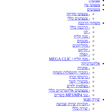
פעוטות
צעצועי עץ
צעצועים
- צעצועי מוזיקה
- צעצועים כללי
משחקי הרכבה
- הרכבה כללי
- לגו
- מגה קליק
- מגנטים
- מקליקונים
- קליקס
- קפלה
- מגה קליק | MEGA CLIC
אלקטרוניקה
- אוזניות
- גימבויי וקונסולות משחק
- כרטיסי זכרון
- מכשירי קשר
- מצלמות ילדים
- צעצועים אלקטרוניים כללי
- נגני MP3/MP4 כשרים
יצירה ופנאי
- חוברות יצירה וצביעה
- יצירה כללי