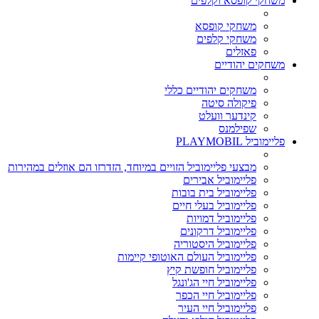
משחקי קופסא וקלפים
משחקי קופסא
משחקי קלפים
פאזלים
משחקים יהודיים
משחקים יהודיים כללי
פיקולה סיטה
קינדער וועלט
שפילמנס
פליימוביל PLAYMOBIL
מבצעי פליימוביל הזויים במיוחד, הזדרזו הם אוזלים במהירות
פליימוביל אבירים
פליימוביל בית בובות
פליימוביל בעלי חיים
פליימוביל דמויות
פליימוביל דרקונים
פליימוביל היסטוריה
פליימוביל העולם האוטופי קיימות
פליימוביל חופשת קיץ
פליימוביל חיי הג'ונגל
פליימוביל חיי הכפר
פליימוביל חיי העיר