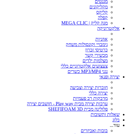
מגנטים
מקליקונים
קליקס
קפלה
מגה קליק | MEGA CLIC
אלקטרוניקה
אוזניות
גימבויי וקונסולות משחק
כרטיסי זכרון
מכשירי קשר
מצלמות ילדים
צעצועים אלקטרוניים כללי
נגני MP3/MP4 כשרים
יצירה ופנאי
חוברות יצירה וצביעה
יצירה כללי
מדבקות רב פעמיות
ערכות יצירה מבית Play way - חושבים יצירה
פלולינה מבית SHEFIFOAM 3D
שאלות ותשובות
בלוג
עוד...
בובות ואביזרים