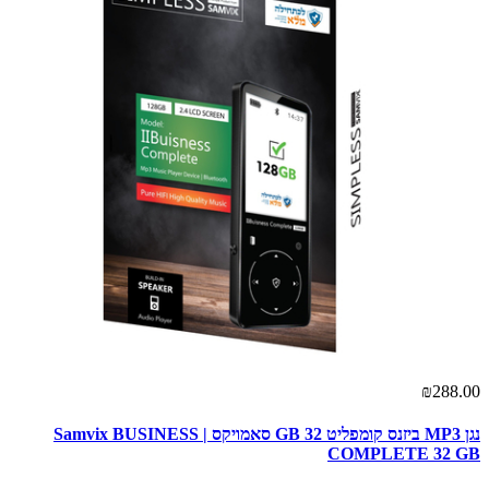
₪288.00
נגן MP3 ביזנס קומפליט 32 GB סאמויקס | Samvix BUSINESS
COMPLETE 32 GB