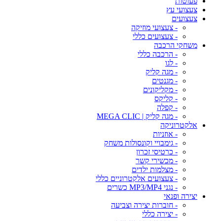
פעוטות
צעצועי עץ
צעצועים
- צעצועי מוזיקה
- צעצועים כללי
משחקי הרכבה
- הרכבה כללי
- לגו
- מגה קליק
- מגנטים
- מקליקונים
- קליקס
- קפלה
- מגה קליק | MEGA CLIC
אלקטרוניקה
- אוזניות
- גימבויי וקונסולות משחק
- כרטיסי זכרון
- מכשירי קשר
- מצלמות ילדים
- צעצועים אלקטרוניים כללי
- נגני MP3/MP4 כשרים
יצירה ופנאי
- חוברות יצירה וצביעה
- יצירה כללי