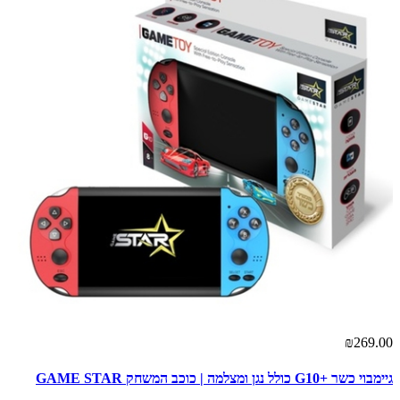
₪269.00
גיימבוי כשר +G10 כולל נגן ומצלמה | כוכב המשחק GAME STAR