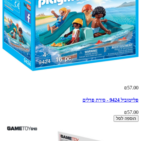
₪57.00
פליימוביל 9424 - סירת פדלים
₪57.00
הוספה לסל