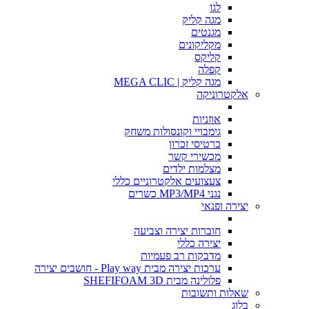
לגו
מגה קליק
מגנטים
מקליקונים
קליקס
קפלה
מגה קליק | MEGA CLIC
אלקטרוניקה
אוזניות
גימבויי וקונסולות משחק
כרטיסי זכרון
מכשירי קשר
מצלמות ילדים
צעצועים אלקטרוניים כללי
נגני MP3/MP4 כשרים
יצירה ופנאי
חוברות יצירה וצביעה
יצירה כללי
מדבקות רב פעמיות
ערכות יצירה מבית Play way - חושבים יצירה
פלולינה מבית SHEFIFOAM 3D
שאלות ותשובות
בלוג