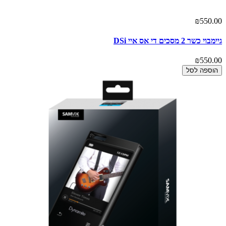
₪550.00
גיימבוי כשר 2 מסכים די אס איי DSi
₪550.00
הוספה לסל