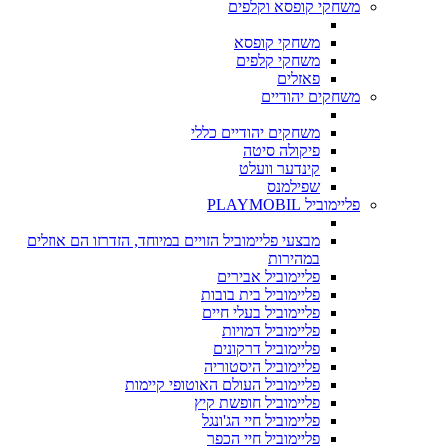
משחקי קופסא וקלפים
משחקי קופסא
משחקי קלפים
פאזלים
משחקים יהודיים
משחקים יהודיים כללי
פיקולה סיטה
קינדער וועלט
שפילמנס
פליימוביל PLAYMOBIL
מבצעי פליימוביל הזויים במיוחד, הזדרזו הם אוזלים
במהירות
פליימוביל אבירים
פליימוביל בית בובות
פליימוביל בעלי חיים
פליימוביל דמויות
פליימוביל דרקונים
פליימוביל היסטוריה
פליימוביל העולם האוטופי קיימות
פליימוביל חופשת קיץ
פליימוביל חיי הג'ונגל
פליימוביל חיי הכפר