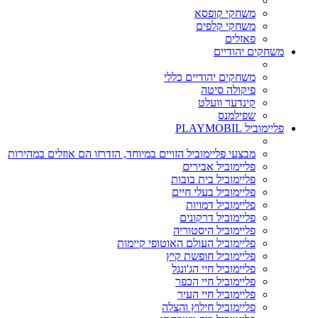
משחקי קופסא
משחקי קלפים
פאזלים
משחקים יהודיים
משחקים יהודיים כללי
פיקולה סיטה
קינדער וועלט
שפילמנס
פליימוביל PLAYMOBIL
מבצעי פליימוביל הזויים במיוחד, הזדרזו הם אוזלים במהירות
פליימוביל אבירים
פליימוביל בית בובות
פליימוביל בעלי חיים
פליימוביל דמויות
פליימוביל דרקונים
פליימוביל היסטוריה
פליימוביל העולם האוטופי קיימות
פליימוביל חופשת קיץ
פליימוביל חיי הג'ונגל
פליימוביל חיי הכפר
פליימוביל חיי העיר
פליימוביל חילוץ והצלה