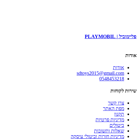
פליימוביל | PLAYMOBIL
פיק
אודות
אודות
sdtoys2015@gmail.com
0548453218
שירות לקוחות
צרו קשר
מפת האתר
תקנון
מדיניות פרטיות
ביטולים
שאלות ותשובות
מדיניות חזרות וביטולי עיסקה